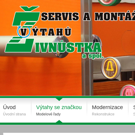
Úvod
Výtahy se značkou
Modernizace
Úvodní strana
Modelové řady
Rekonstrukce
S