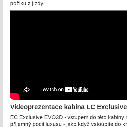
požiku z jízdy.
Videoprezentace kabina LC Exclusiv
EC Exclusive EVO3D - vstupem do této kabiny
příjemný pocit luxusu - jako když vstoupíte do 