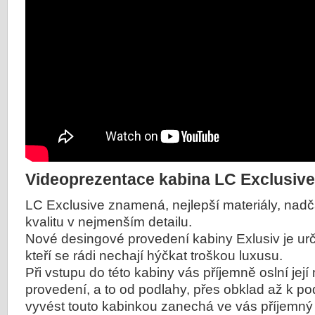
Videoprezentace kabina LC Exclusive
LC Exclusive znamená, nejlepší materiály, nad
kvalitu v nejmenším detailu.
Nové desingové provedení kabiny Exlusiv je urč
kteří se rádi nechají hýčkat troškou luxusu.
Při vstupu do této kabiny vás příjemně oslní její
provedení, a to od podlahy, přes obklad až k po
vyvést touto kabinkou zanechá ve vás příjemný