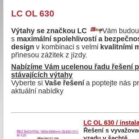
LC OL 630
Výtahy se značkou LC
Vám budou 
s
maximální spolehlivostí a bezpečnos
design
v kombinaci s velmi
kvalitními 
přinesou zážitek z jízdy.
Nabízíme Vám ucelenou řadu řešení p
stávajících výtahy
Vyberte si
Vaše řešení
a poptejte nás pr
aktuální nabídky
LC OL 630 / instal
Řešení s vyvažova
vzadu v šachtě