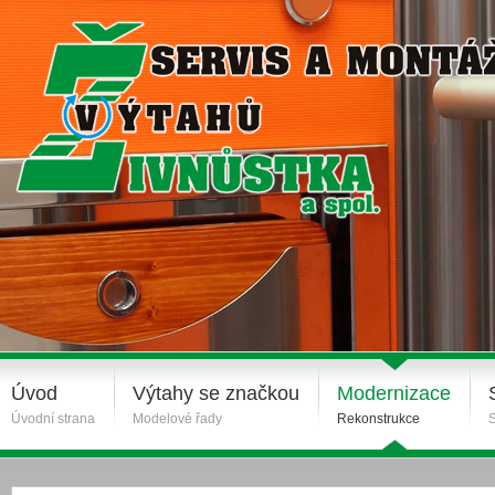
Úvod
Výtahy se značkou
Modernizace
Úvodní strana
Modelové řady
Rekonstrukce
S