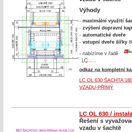
Výhody
-
maximální využití ša
-
zvýšení dopravní kap
-
automatické dveře
-
vstupní dveře šířky
8
- nabízíme v řadě
odkaz na kompletní kat
LC OL 630 ŠACHTA 18
VZADU-PŘÍMÝ
LC OL 630 / instal
Řešení s vyvažova
vzadu v šachtě