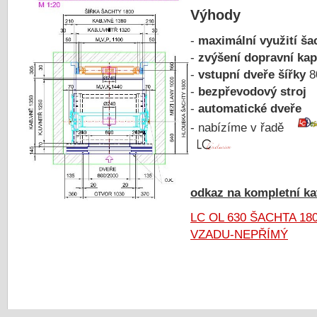
Výhody
-
maximální využití ša
-
zvýšení dopravní kap
-
vstupní dveře šířky
8
-
bezpřevodový stroj
-
automatické dveře
- nabízíme v řadě
odkaz na kompletní kat
LC OL 630 ŠACHTA 18
VZADU-NEPŘÍMÝ