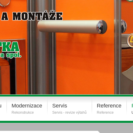
u
Modernizace
Servis
Reference
Rekonstrukce
Servis - revize výtahů
Reference