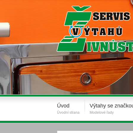
Úvod
Výtahy se značko
Úvodní strana
Modelové řady