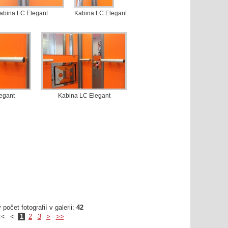
abina LC Elegant
Kabina LC Elegant
egant
Kabina LC Elegant
počet fotografií v galerii:
42
<<
<
1
2
3
>
>>