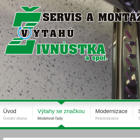
Úvod
Výtahy se značkou
Modernizace
Úvodní strana
Modelové řady
Rekonstrukce
S