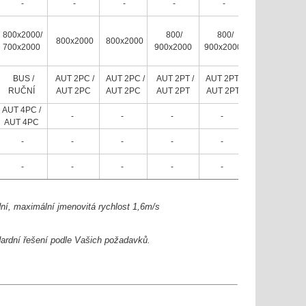
-
-
-
-
-
800x2000/
800/
800/
800x2000
800x2000
700x2000
900x2000
900x2000
BUS /
AUT 2PC /
AUT 2PC /
AUT 2PT /
AUT 2PT /
RUČNÍ
AUT 2PC
AUT 2PC
AUT 2PT
AUT 2PT
AUT 4PC /
-
-
-
-
AUT 4PC
-
-
-
-
-
-
-
-
-
-
dní, maximální jmenovitá rychlost 1,6m/s
dardní řešení podle Vašich požadavků.