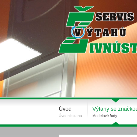
Úvod
Výtahy se značko
Úvodní strana
Modelové řady