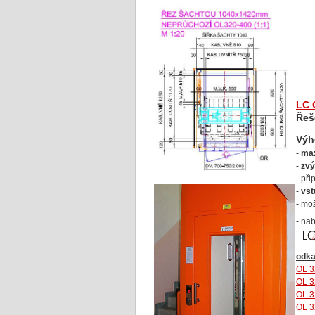
LC 
Řeš
Vý
-
max
-
zvý
- př
-
vst
- mo
- na
odka
OL 
OL 
OL 
OL 