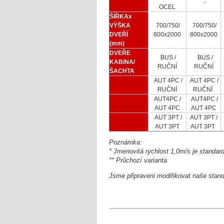
-
OCEL
ŠÍŘKAx
VÝŠKA
700/750/
700/750/
DVEŘÍ
800x2000
800x2000
(mm)
DVEŘE
BUS /
BUS /
KABINA/
RUČNÍ
RUČNÍ
ŠACHTA
AUT 4PC /
AUT 4PC /
RUČNÍ
RUČNÍ
AUT4PC /
AUT4PC /
AUT 4PC
AUT 4PC
AUT 3PT /
AUT 3PT /
AUT 3PT
AUT 3PT
Poznámka:
* Jmenovitá rychlost 1,0m/s je standar
** Průchozí varianta
Jsme připraveni modifikovat naše stan