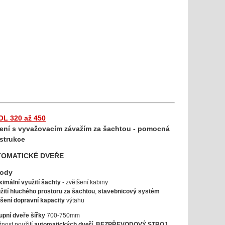
OL 320 až 450
ení s vyvažovacím závažím za šachtou - pomocná
strukce
TOMATICKÉ DVEŘE
hody
imální využití šachty
- zvětšení kabiny
žití hluchého prostoru za šachtou
,
stavebnicový systém
šení dopravní kapacity
výtahu
upní dveře šířky
700-750mm
žnost použití
automatických dveří, BEZPŘEVODOVÝ STROJ