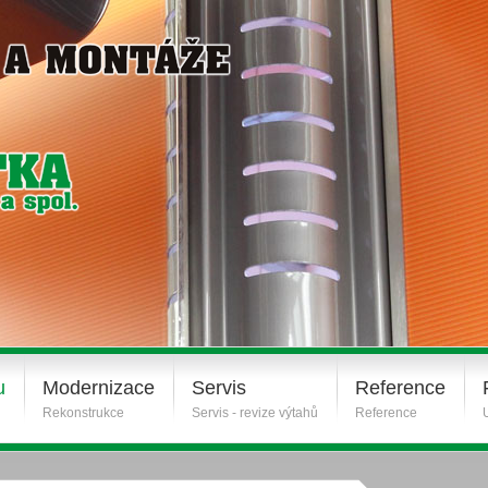
u
Modernizace
Servis
Reference
Rekonstrukce
Servis - revize výtahů
Reference