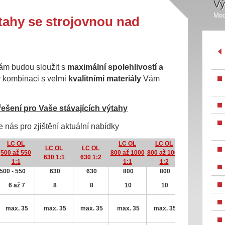
Vý
Mod
tahy se strojovnou nad
ám budou sloužit s
maximální spolehlivostí a
 kombinaci s velmi
kvalitními materiály
Vám
ešení pro Vaše stávajících výtahy
e nás pro zjištění aktuální nabídky
LC OL
LC OL
LC OL
LC OL
LC OL
500 až 550
800 až 1000
800 až 1000
630 1:1
630 1:2
1:1
1:1
1:2
500 - 550
630
630
800
800
6 až 7
8
8
10
10
max. 35
max. 35
max. 35
max. 35
max. 35