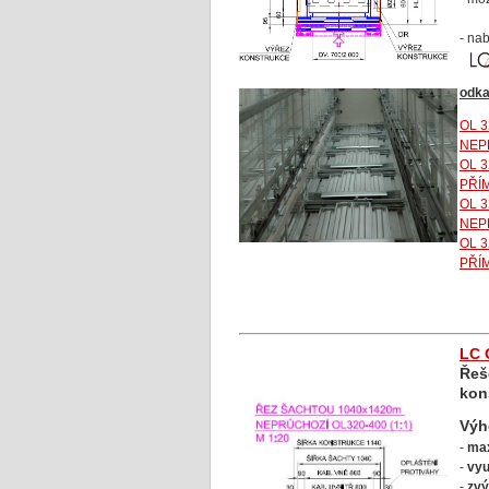
- na
odka
OL 
NEP
OL 
PŘÍ
OL 
NEP
OL 
PŘÍ
LC 
Řeš
kon
Vý
-
max
-
vyu
-
zvý