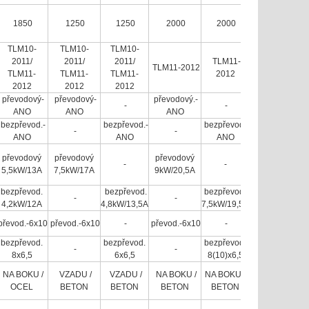
1850
1250
1250
2000
2000
TLM10-
TLM10-
TLM10-
2011/
2011/
2011/
TLM11-
TLM11-2012
TLM11-
TLM11-
TLM11-
2012
2012
2012
2012
převodový-
převodový-
převodový.-
-
-
ANO
ANO
ANO
bezpřevod.-
bezpřevod.-
bezpřevod.-
-
-
ANO
ANO
ANO
převodový
převodový
převodový
-
-
5,5kW/13A
7,5kW/17A
9kW/20,5A
bezpřevod.
bezpřevod.
bezpřevod.
-
-
4,2kW/12A
4,8kW/13,5A
7,5kW/19,5A
převod.-6x10
převod.-6x10
-
převod.-6x10
-
bezpřevod.
bezpřevod.
bezpřevod.
-
-
8x6,5
6x6,5
8(10)x6,5
NA BOKU /
VZADU /
VZADU /
NA BOKU /
NA BOKU /
OCEL
BETON
BETON
BETON
BETON