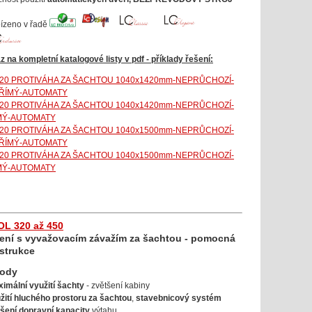
bízeno v řadě
z na kompletní katalogové listy v pdf - příklady řešení:
320 PROTIVÁHA ZA ŠACHTOU 1040x1420mm-NEPRŮCHOZÍ-
ŘÍMÝ-AUTOMATY
320 PROTIVÁHA ZA ŠACHTOU 1040x1420mm-NEPRŮCHOZÍ-
MÝ-AUTOMATY
320 PROTIVÁHA ZA ŠACHTOU 1040x1500mm-NEPRŮCHOZÍ-
ŘÍMÝ-AUTOMATY
320 PROTIVÁHA ZA ŠACHTOU 1040x1500mm-NEPRŮCHOZÍ-
MÝ-AUTOMATY
OL 320 až 450
ení s vyvažovacím závažím za šachtou - pomocná
strukce
hody
imální využití šachty
- zvětšení kabiny
žití hluchého prostoru za šachtou
,
stavebnicový systém
šení dopravní kapacity
výtahu