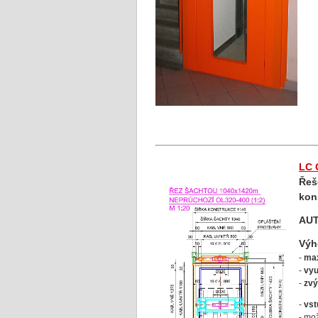
LC 
Řeš
kon
AU
Vý
-
max
-
vyu
-
zvý
-
vst
- mo