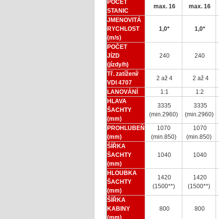
POČET
max. 16
max. 16
STANIC
JMENOVITÁ
RYCHLOST
1,0*
1,0*
(m/s)
POČET
JÍZD
240
240
(jízdy/h)
Tř. zatížení/
2 až 4
2 až 4
VDI 4707
LANOVÁNÍ
1:1
1:2
HLAVA
3335
3335
ŠACHTY
(min.2960)
(min.2960)
(mm)
PROHLUBEŇ
1070
1070
(mm)
(min.850)
(min.850)
ŠÍŘKA
ŠACHTY
1040
1040
(mm)
HLOUBKA
1420
1420
ŠACHTY
(1500**)
(1500**)
(mm)
ŠÍŘKA
KABINY
800
800
(mm)