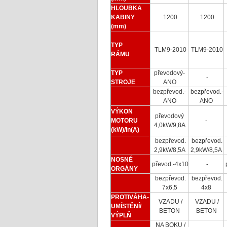
HLOUBKA
KABINY
1200
1200
(mm)
TYP
TLM9-2010
TLM9-2010
RÁMU
TYP
převodový-
-
STROJE
ANO
bezpřevod.-
bezpřevod.-
ANO
ANO
VÝKON
převodový
MOTORU
-
4,0kW/9,8A
(kW)/In(A)
bezpřevod.
bezpřevod.
2,9kW/8,5A
2,9kW/8,5A
NOSNÉ
převod.-4x10
-
ORGÁNY
bezpřevod.
bezpřevod.
7x6,5
4x8
PROTIVÁHA-
VZADU /
VZADU /
UMÍSTĚNÍ/
BETON
BETON
VÝPLŇ
NA BOKU /