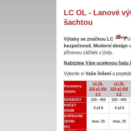
LC OL - Lanové vý
šachtou
Výtahy se značkou LC
V
bezpečností
.
Moderní design
v
přinesou zážitek z jízdy.
Nabízíme Vám ucelenou řadu ř
Vyberte si
Vaše řešení
a poptejt
LC OL
LC OL
Parametry
320 až 450
320 až 450
výtahu
1:1
1:2
NOSNOST
320 - 450
320 - 450
POČET
4 až 6
4 až 6
OSOB
DOPRAVNÍ
ZDVIH
max. 35
max. 35
(m)