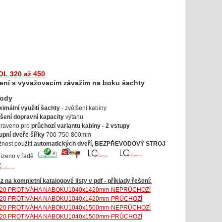
OL 320 až 450
ení s vyvažovacím závažím na boku šachty
hody
imální využití šachty
- zvětšení kabiny
šení dopravní kapacity
výtahu
ipraveno pro
průchozí variantu kabiny - 2 vstupy
upní dveře šířky
700-750-800mm
žnost použití
automatických dveří, BEZPŘEVODOVÝ STROJ
bízeno v řadě
z na kompletní katalogové listy v pdf - příklady řešení:
320 PROTIVÁHA NABOKU1040x1420mm-NEPRŮCHOZÍ
320 PROTIVÁHA NABOKU1040x1420mm-PRŮCHOZÍ
320 PROTIVÁHA NABOKU1040x1500mm-NEPRŮCHOZÍ
320 PROTIVÁHA NABOKU1040x1500mm-PRŮCHOZÍ