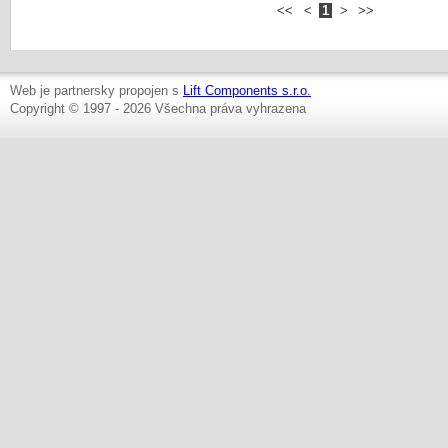
<<
<
1
>
>>
Web je partnersky propojen s
Lift Components s.r.o.
Copyright © 1997 - 2026 Všechna práva vyhrazena