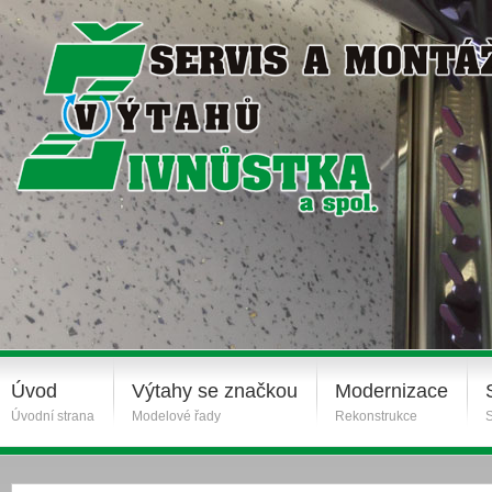
Úvod
Výtahy se značkou
Modernizace
Úvodní strana
Modelové řady
Rekonstrukce
S