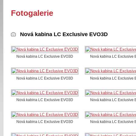
Fotogalerie
Nová kabina LC Exclusive EVO3D
Nová kabina LC Exclusive EVO3D
Nová kabina LC Exclusive
Nová kabina LC Exclusive EVO3D
Nová kabina LC Exclusive
Nová kabina LC Exclusive EVO3D
Nová kabina LC Exclusive
Nová kabina LC Exclusive EVO3D
Nová kabina LC Exclusive