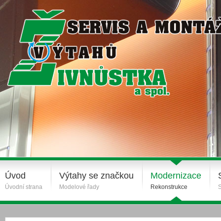
Úvod
Výtahy se značkou
Modernizace
Úvodní strana
Modelové řady
Rekonstrukce
S