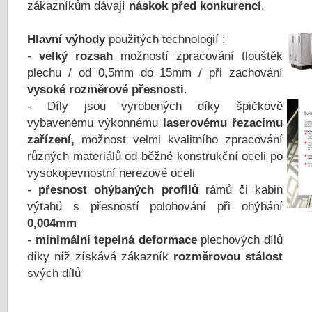
zákazníkům dávají
náskok před konkurencí
.
Hlavní výhody
použitých technologií :
-
velký rozsah
možností zpracování tlouštěk
plechu / od 0,5mm do 15mm / při zachování
vysoké rozměrové přesnosti
.
- Díly jsou vyrobených díky špičkově
vybavenému výkonnému
laserovému řezacímu
zařízení,
možnost velmi kvalitního zpracování
různých materiálů od běžné konstrukční oceli po
vysokopevnostní nerezové oceli
-
přesnost ohýbaných profilů
rámů či kabin
výtahů s přesností polohování při ohýbání
0,004mm
-
minimální tepelná deformace
plechových dílů
díky níž získává zákazník
rozměrovou stálost
svých dílů