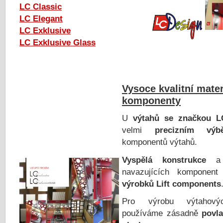
LC Classic
LC Elegant
LC Exklusive
LC Exklusive Glass
Vysoce kvalitní mater
komponenty
U
výtahů se značkou L
velmi
precizním výb
komponentů výtahů.
Vyspělá konstrukce
a 
navazujících komponent 
výrobků Lift components
Pro výrobu výtaho
používáme zásadně
povl