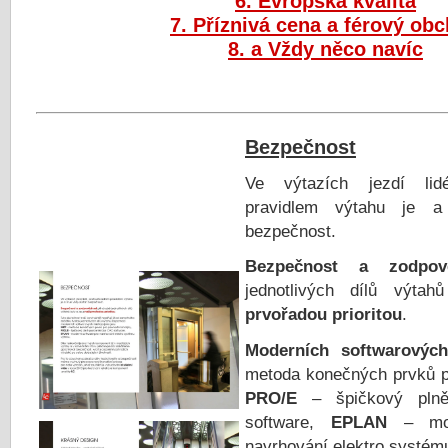
6. Evropská kvalita
7. Příznivá cena a férový ob
8. a Vždy něco navíc
Bezpečnost
Ve výtazích jezdí lid
pravidlem výtahu je a
bezpečnost.
Bezpečnost a zodpo
jednotlivých dílů výta
prvořadou prioritou
.
Moderních softwarových
metoda konečných prvků p
PRO/E
– špičkový plně
software,
EPLAN
– mod
navrhování elektro systém