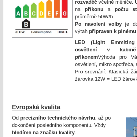
rozvaděč
včetně měniče.
na
příkonu
a
počtu st
průměrně 50W/h.
Po navolení volby
je 
výtah
připraven k plnému
LED (Light Emmiting
osvětlení v kabin
příkonem
Výhoda pro Vá
osvětlení, mikro spotřeba,
Pro srovnání: Klasická ž
žárovka 12W = LED žárov
Evropská kvalita
Od
precizního technického návrhu
, až po
dokončení posledního komponentu. Vždy
hledíme na značku kvality
.