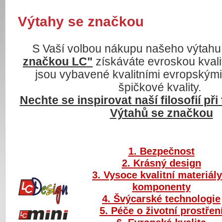
Výtahy se značkou
S Vaší volbou nákupu našeho výtahu
značkou LC"
získáváte evroskou kvali
jsou vybavené kvalitními evropským
špičkové kvality.
Nechte se inspirovat naší filosofií při
Výtahů se značkou
1. Bezpečnost
2. Krásný design
3. Vysoce kvalitní materiály
komponenty
4. Švýcarské technologie
5. Péče o životní prostřen