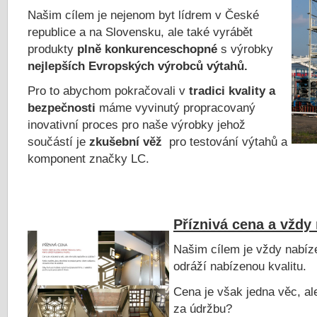
Našim cílem je nejenom byt lídrem v České
republice a na Slovensku, ale také vyrábět
produkty
plně konkurenceschopné
s výrobky
n
ejlepších Evropských výrobců výtahů.
Pro to abychom pokračovali v
tradici kvality a
bezpečnosti
máme vyvinutý propracovaný
inovativní proces pro naše výrobky jehož
součástí je
zkušební věž
pro testování výtahů a
komponent značky LC.
Příznivá cena a vždy
Našim cílem je vždy nabíze
odráží nabízenou kvalitu.
Cena je však jedna věc, ale
za údržbu?