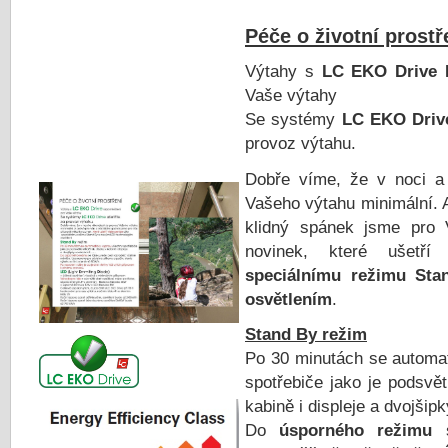
Péče o životní prostř
Výtahy s
LC EKO Drive I
Vaše výtahy
Se systémy
LC EKO Drive
provoz výtahu.
Dobře víme, že v noci a
Vašeho výtahu minimální. 
klidný spánek jsme pro V
novinek, které ušetří
speciálnímu režimu St
osvětlením
.
Stand By režim
Po 30 minutách se automa
spotřebiče jako je podsvětl
kabině i displeje a dvojšip
Do
úsporného režimu
s