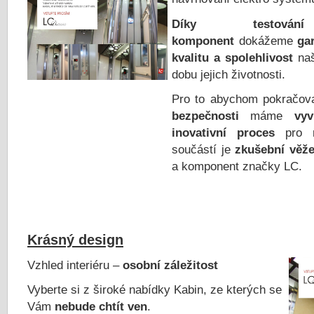
Díky testování
komponent
dokážeme
ga
kvalitu a spolehlivost
naš
dobu jejich životnosti.
Pro to abychom pokračov
bezpečnosti
máme
vyvi
inovativní proces
pro 
součástí je
zkušební věž
a komponent značky LC.
Krásný design
Vzhled interiéru –
osobní záležitost
Vyberte si z široké nabídky Kabin, ze kterých se
Vám
nebude chtít ven
.