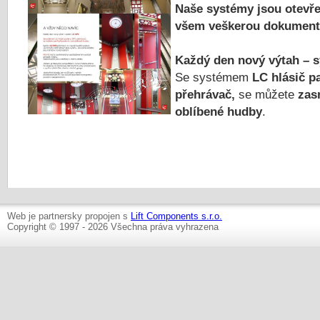
Naše systémy jsou otevř
všem veškerou dokumenta
Každý den nový výtah – 
Se systémem
LC hlásič p
přehrávač,
se můžete
zas
oblíbené hudby
.
Web je partnersky propojen s
Lift Components s.r.o.
Copyright © 1997 - 2026 Všechna práva vyhrazena