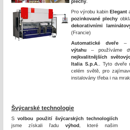
plechy
.
Pro výrobu kabin
Elegant
pozinkované plechy
obkl
dekorativními laminátov
(Francie)
Automatické dveře
výtahu
– používáme d
nejkvalitnějších světov
Italia S.p.A
.. Tyto dveře
celém světě, pro zajímav
instalovány třeba i na mr
Švýcarské technologie
S
volbou použití švýcarských technologiích
jsme získali řadu
výhod
, které našim