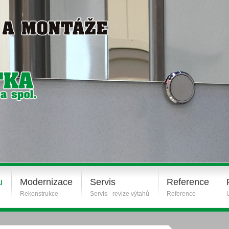
u
Modernizace
Servis
Reference
Rekonstrukce
Servis - revize výtahů
Reference