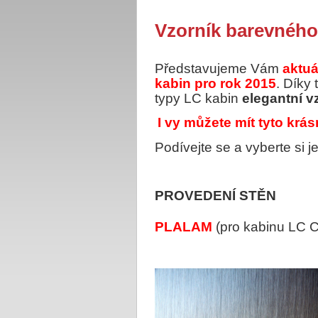
Vzorník barevného
Představujeme Vám
aktuá
kabin pro rok 2015
. Díky
typy LC kabin
elegantní v
I vy můžete mít tyto krá
Podívejte se a vyberte si 
PROVEDENÍ STĚN
PLALAM
(pro kabinu LC C