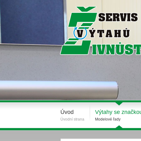
Úvod
Výtahy se značko
Úvodní strana
Modelové řady