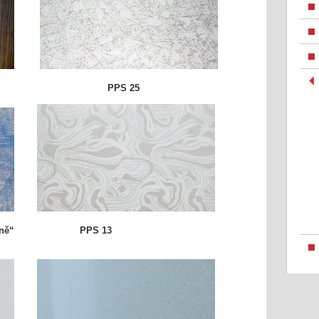
PPS
PPS 25
ině“
PPS 13