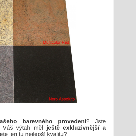
našeho barevného provedení
? Jste
by Váš výtah měl
ještě exkluzivnější a
te jen tu nejlepší kvalitu?