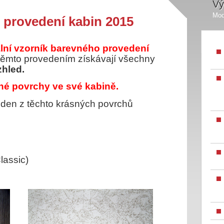
Vý
Mod
 provedení kabin 2015
lní vzorník barevného provedení
 těmto provedením získávají všechny
zhled.
sné povrchy ve své kabině.
jeden z těchto krásných povrchů
lassic)