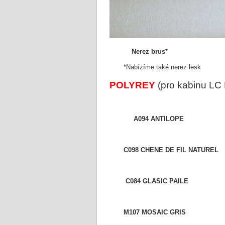
Nerez brus*
DE
*Nabízíme také nerez lesk
POLYREY
(pro kabinu LC 
A094 ANTILOPE
C098 CHENE DE FIL NA
C084 GLASIC PAI
M107 MOSAIC GRI