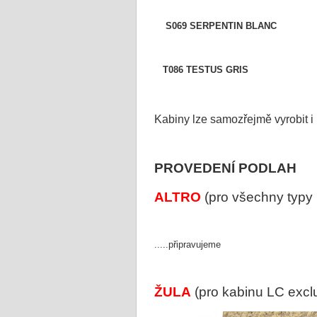
S069 SERPENTIN BLA
T086 TESTUS GRIS 
Kabiny lze samozřejmě vyrobit i 
PROVEDENÍ PODLAH
ALTRO
(pro všechny typy 
.....připravujeme
ŽULA
(pro kabinu LC excl