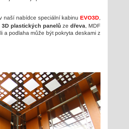
 naší nabídce speciální kabinu
EVO3D
,
z
3D plastických panelů
ze
dřeva
, MDF
li a podlaha
může být pokryta deskami z