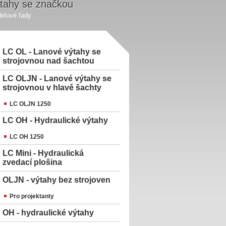
tahy se značkou
elové řady
LC OL - Lanové výtahy se
strojovnou nad šachtou
LC OLJN - Lanové výtahy se
strojovnou v hlavě šachty
LC OLJN 1250
LC OH - Hydraulické výtahy
LC OH 1250
LC Mini - Hydraulická
zvedací plošina
OLJN - výtahy bez strojoven
Pro projektanty
OH - hydraulické výtahy