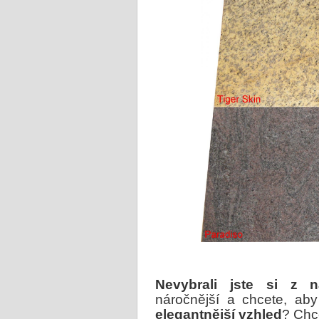
Nevybrali jste si z 
náročnější a chcete, a
elegantnější vzhled
? Chce