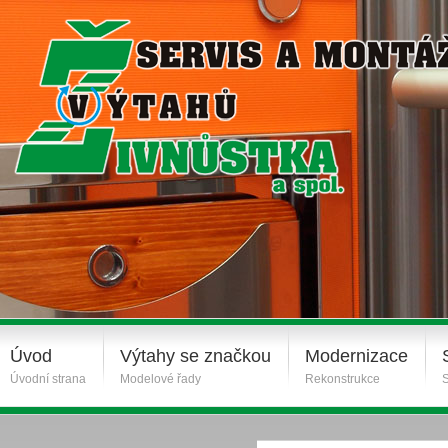
Úvod
Výtahy se značkou
Modernizace
Úvodní strana
Modelové řady
Rekonstrukce
S