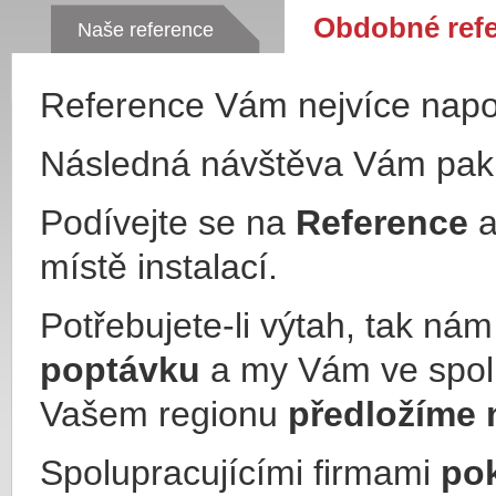
Obdobné ref
Naše reference
Reference Vám nejvíce nap
Následná návštěva Vám pa
Podívejte se na
Reference
a
místě instalací.
Potřebujete-li výtah, tak ná
poptávku
a my Vám ve spol
Vašem regionu
předložíme 
Spolupracujícími firmami
po