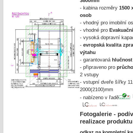
3600mm
- kabina rozměry
1500 
osob
- vhodný pro imobilní 
- vhodné pro
Evakuační
- vysoká dopravní kapa
-
evropská kvalita zpr
výtahu
- garantovaná
hlučnost
- připraveno pro
průcho
2 vstupy
- vstupní dveře šířky 1
2000(2100)mm
- nabízeno v řadě
Fotogalerie - podív
realizace produktu
odkaz na kompletní kat