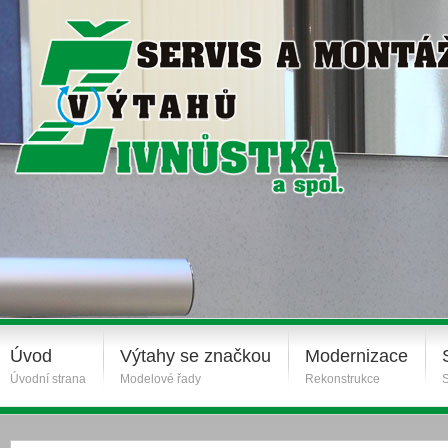
Úvod
Výtahy se značkou
Modernizace
Úvodní strana
Modelové řady
Rekonstrukce
S