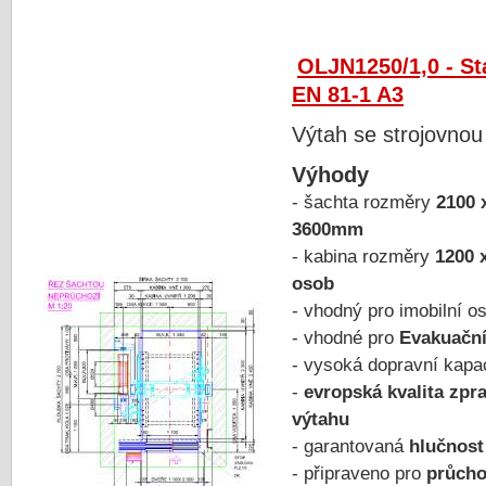
OLJN1250/1,0 - S
EN 81-1 A3
Výtah se strojovnou
Výhody
- šachta rozměry
2100 
3600mm
- kabina rozměry
1200 
osob
- vhodný pro imobilní 
- vhodné pro
Evakuační
- vysoká dopravní kapa
-
evropská kvalita zpr
výtahu
- garantovaná
hlučnost
- připraveno pro
průcho