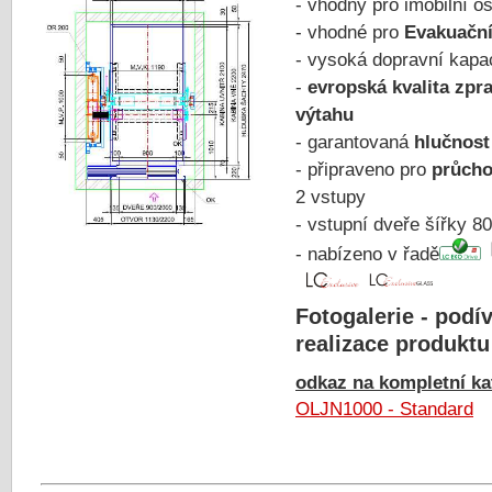
- vhodný pro imobilní 
- vhodné pro
Evakuační
- vysoká dopravní kapa
-
evropská kvalita zpr
výtahu
- garantovaná
hlučnost
- připraveno pro
průcho
2 vstupy
- vstupní dveře šířky 
- nabízeno v řadě
Fotogalerie - podív
realizace produktu
odkaz na kompletní kat
OLJN1000 - Standard