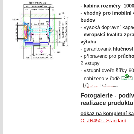
-
kabina rozměry 1000
-
vhodný pro imobilní 
budov
- vysoká dopravní kapa
-
evropská kvalita zpr
výtahu
- garantovaná
hlučnost
- připraveno pro
průcho
2 vstupy
- vstupní dveře šířky 
- nabízeno v řadě
Fotogalerie - podív
realizace produktu
odkaz na kompletní kat
OLJN450 - Standard