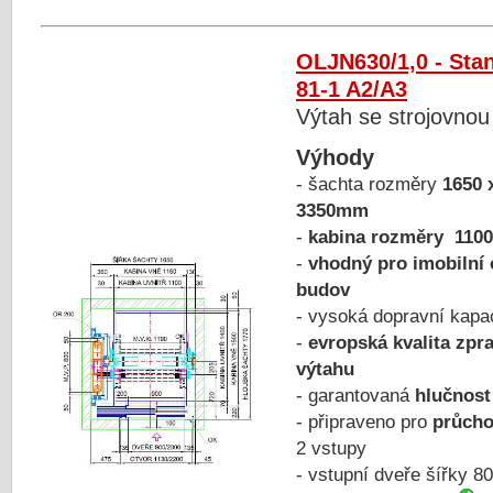
OLJN630/1,0 - Sta
81-1 A2/A3
Výtah se strojovnou
Výhody
- šachta rozměry
1650 
3350mm
-
kabina rozměry 1100
-
vhodný pro imobilní
budov
- vysoká dopravní kapa
-
evropská kvalita zpr
výtahu
- garantovaná
hlučnost
- připraveno pro
průcho
2 vstupy
- vstupní dveře šířky 