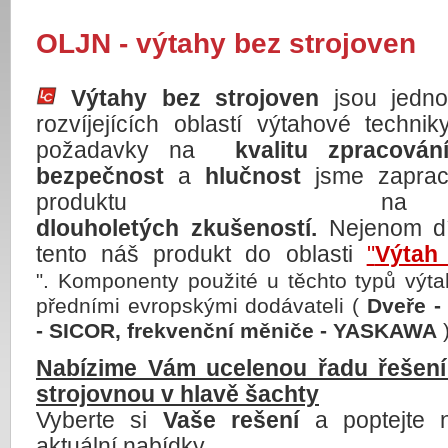
OLJN - výtahy bez strojoven
Výtahy bez strojoven
jsou jedno
rozvíjejících oblastí výtahové techni
požadavky na
kvalitu zpracování
bezpečnost
a
hlučnost
jsme zaprac
produktu na z
dlouholetých zkušeností.
Nejenom dí
tento náš produkt do oblasti
"
Výtah
. Komponenty použité u těchto typů výt
"
předními evropskými dodávateli (
Dveře -
- SICOR, frekvenční měniče - YASKAWA
)
Nabízime Vám ucelenou řadu řešení
strojovnou v hlavě šachty
Vyberte si
Vaše rešení
a poptejte n
aktuální nabídky