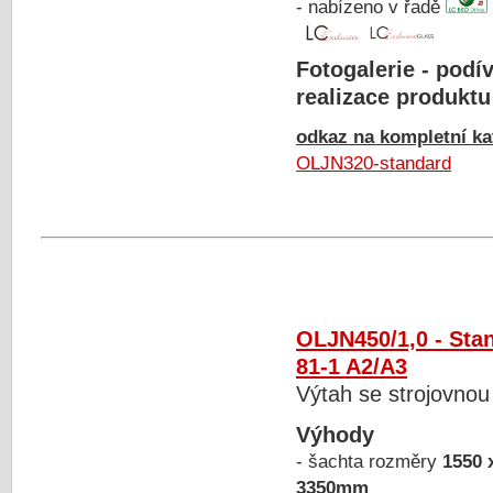
- nabízeno v řadě
Fotogalerie - podív
realizace produktu
odkaz na kompletní kat
OLJN320-standard
OLJN450/1,0 - Sta
81-1 A2/A3
Výtah se strojovnou
Výhody
- šachta rozměry
1550 
3350mm