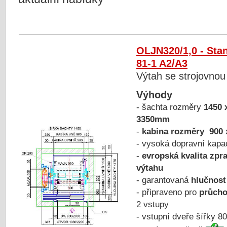
OLJN320/1,0 - Sta
81-1 A2/A3
Výtah se strojovnou
Výhody
- šachta rozměry
1450 
3350mm
-
kabina rozměry 900 
- vysoká dopravní kapa
-
evropská kvalita zpr
výtahu
- garantovaná
hlučnost
- připraveno pro
průcho
2 vstupy
- vstupní dveře šířky 