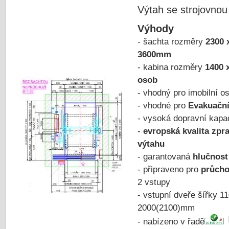
Výtah se strojovnou
Výhody
- šachta rozměry
2300 
3600mm
- kabina rozměry
1400 
osob
- vhodný pro imobilní 
- vhodné pro
Evakuační
- vysoká dopravní kapa
-
evropská kvalita zpr
výtahu
- garantovaná
hlučnost
- připraveno pro
průcho
2 vstupy
- vstupní dveře šířky 1
2000(2100)mm
- nabízeno v řadě