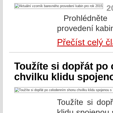
2
Prohlédněte s
provedení kabin
Přečíst celý č
Toužíte si dopřát p
chvilku klidu spojen
Toužíte si dop
klidu spojenou