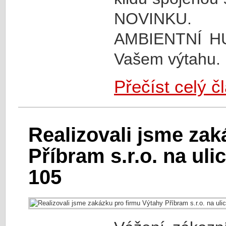
NOVINKU. 
AMBIENTNÍ H
Vašem výtahu. 
Přečíst celý č
Realizovali jsme zak
Příbram s.r.o. na uli
105