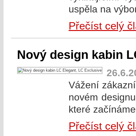
uspěla na výbor
Přečíst celý č
Nový design kabin L
26.6.2
Vážení zákazní
novém designu 
které začínáme 
Přečíst celý č