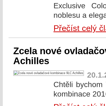
Exclusive Col
noblesu a eleganc
Přečíst celý č
Zcela nové ovladač
Achilles
20.1.
Chtěli bychom
kombinace 2016 