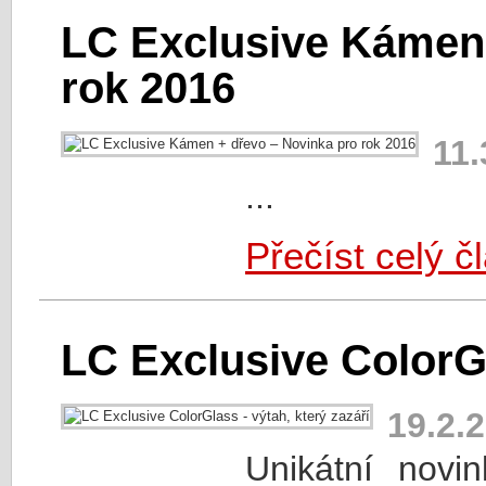
LC Exclusive Kámen 
rok 2016
11.
...
Přečíst celý č
LC Exclusive ColorGl
19.2.
Unikátní novi