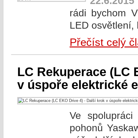
22.6.2015
rádi bychom V
LED osvětlení, 
Přečíst celý č
LC Rekuperace (LC E
v úspoře elektrické 
Ve spolupráci
pohonů Yaskaw