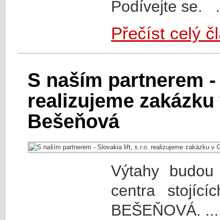
Podívejte se. .
Přečíst celý č
S naším partnerem - Sl
realizujeme zakázku
Bešeňová
Výtahy budou 
centra stojí
BEŠEŇOVÁ. ...