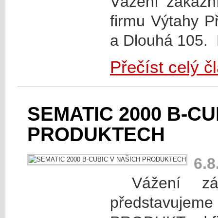
Vážení zákazní
firmu Výtahy Př
a Dlouhá 105.
Přečíst celý č
SEMATIC 2000 B-CU
PRODUKTECH
6.8
Vážení zák
představujem