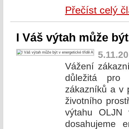
Přečíst celý č
I Váš výtah může být
5.11.2
Vážení zákazní
důležitá pro
zákazníků a v 
životního pros
výtahu OLJN v
dosahujeme en