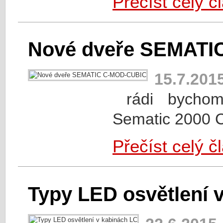
Přečíst celý č
Nové dveře SEMATI
15.7.201
rádi bychom 
Sematic 2000 
Přečíst celý č
Typy LED osvětlení 