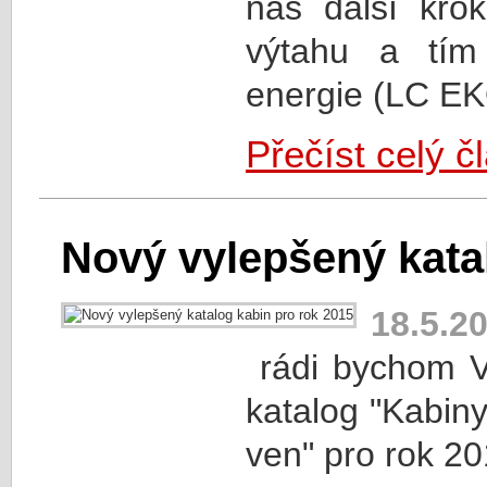
náš další kro
výtahu a tím
energie (LC EKO
Přečíst celý č
Nový vylepšený kata
18.5.2
rádi bychom V
katalog "Kabin
ven" pro rok 20