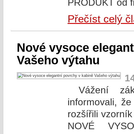
PRODUKT od fi
Přečíst celý č
Nové vysoce elegant
Vašeho výtahu
1
Vážení zák
informovali, ž
rozšířili vzorn
NOVÉ VYSO