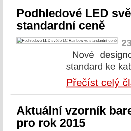
Podhledové LED svě
standardní ceně
23
Nové designo
standard ke kab
Přečíst celý č
Aktuální vzorník ba
pro rok 2015