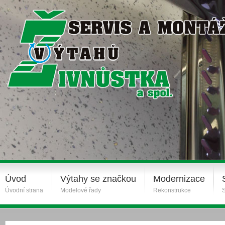
Úvod
Výtahy se značkou
Modernizace
Úvodní strana
Modelové řady
Rekonstrukce
S