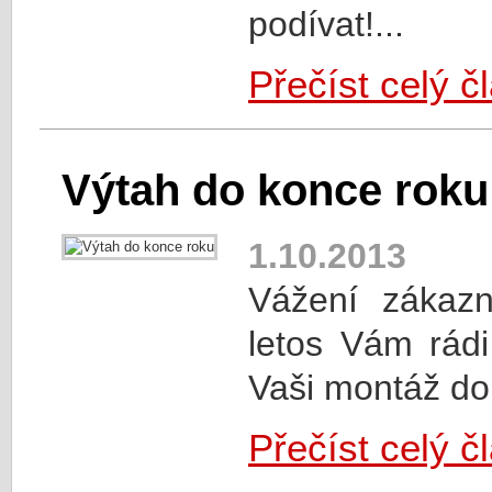
podívat!...
Přečíst celý č
Výtah do konce roku
1.10.2013
Vážení zákazn
letos Vám rád
Vaši montáž do 
Přečíst celý č