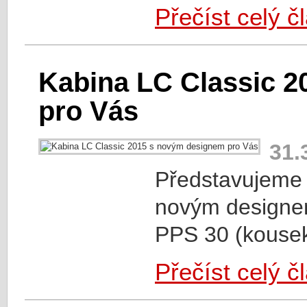
Přečíst celý č
Kabina LC Classic 
pro Vás
31.
Představujeme
novým designe
PPS 30 (kousek
Přečíst celý č