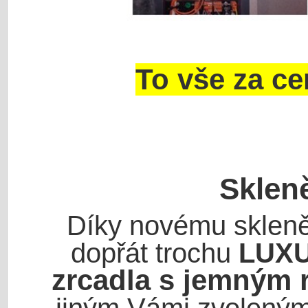
To vše za ce
Sklen
Díky novému sklen
dopřát trochu
LUXU
zrcadla
s jemným r
jiným Vámi zvolený