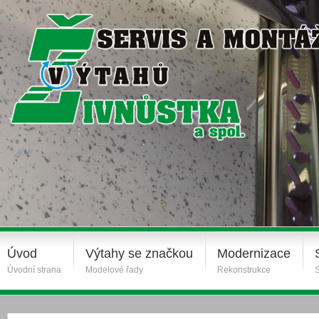
Úvod
Výtahy se značkou
Modernizace
Úvodní strana
Modelové řady
Rekonstrukce
S