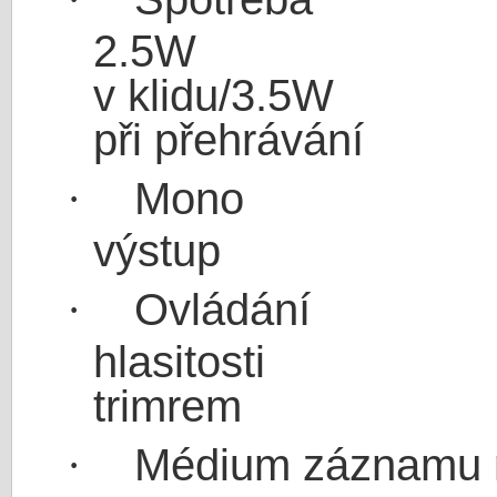
2.5W
v klidu/3.5W
při přehrávání
Mono
·
výstup
Ovládání
·
hlasitosti
trimrem
Médium záznamu m
·