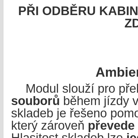
PŘI ODBĚRU KABIN
Z
Ambien
Modul slouží pro pře
souborů
během jízdy v
skladeb je řešeno pom
který zároveň
převede
Hlasitost skladeb lze
j