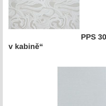
PPS 3
v kabině“
PPS