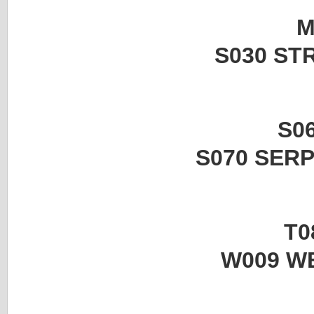
M
S030 STRASS
S06
S070 SERPENTI
T08
W009 WENGÉ B