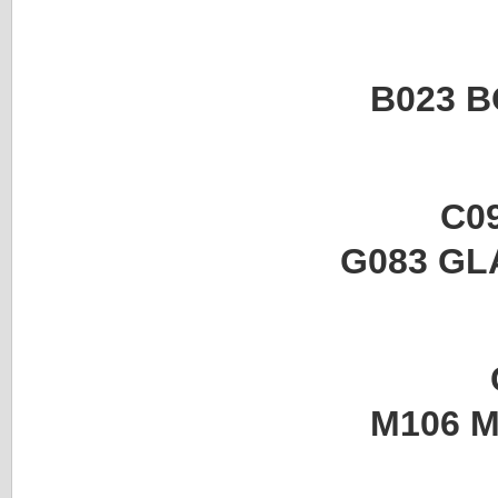
B023 BOIS D
C09
G083 GLACIS C
M106 MOSAIC