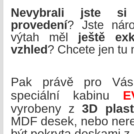
Nevybrali jste s
provedení
? Jste nár
výtah měl
ještě exk
vzhled
? Chcete jen tu n
Pak právě pro Vá
speciální kabinu
E
vyrobeny z
3D plas
MDF desek, nebo nere
být pokryta deskami z