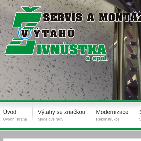
Úvod
Výtahy se značkou
Modernizace
Úvodní strana
Modelové řady
Rekonstrukce
S