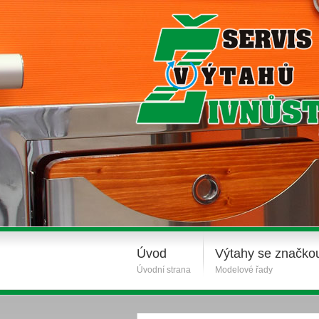
Úvod
Výtahy se značko
Úvodní strana
Modelové řady