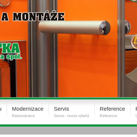
u
Modernizace
Servis
Reference
Rekonstrukce
Servis - revize výtahů
Reference