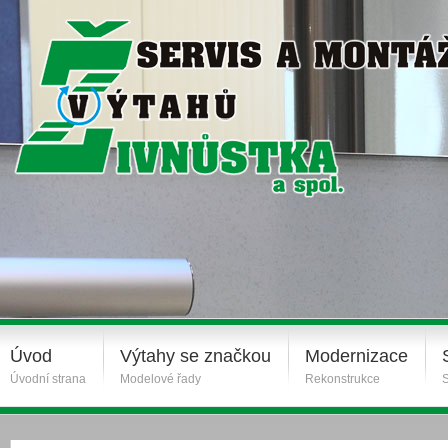
Úvod
Výtahy se značkou
Modernizace
Úvodní strana
Modelové řady
Rekonstrukce
S