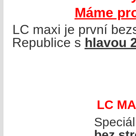
Máme pro
LC maxi je
první bez
Republice s
hlavou
LC MAX
Speciál
bez st