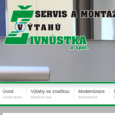
Úvod
Výtahy se značkou
Modernizace
Úvodní strana
Modelové řady
Rekonstrukce
S