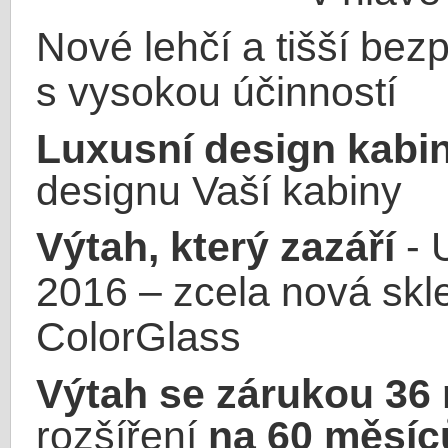
Nové lehčí a tišší bez
s vysokou účinností
Luxusní design kabi
designu Vaší kabiny
Výtah, který zazáří
- 
2016 – zcela nová sk
ColorGlass
Výtah se zárukou 36
rozšíření
na 60 měsíc