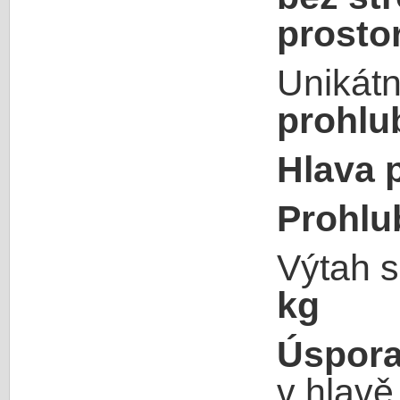
prosto
Unikátn
prohlu
Hlava 
Prohlu
Výtah s
kg
Úspora
v hlavě