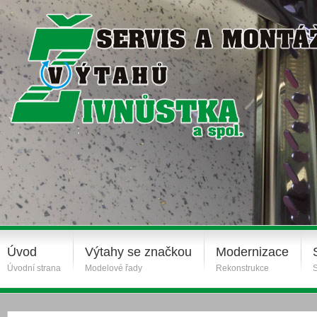
Úvod
Výtahy se značkou
Modernizace
Úvodní strana
Modelové řady
Rekonstrukce
S