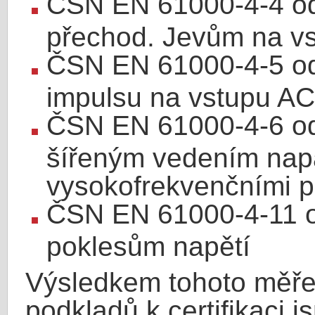
ČSN EN 61000-4-4 odo
přechod. Jevům na v
ČSN EN 61000-4-5 od
impulsu na vstupu AC
ČSN EN 61000-4-6 odo
šířeným vedením nap
vysokofrekvenčními p
ČSN EN 61000-4-11 o
poklesům napětí
Výsledkem tohoto měře
podkladů k certifikaci j