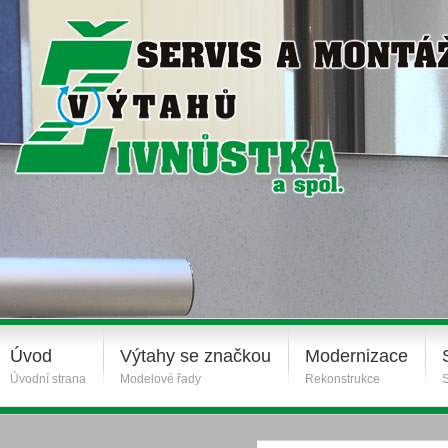
Úvod
Výtahy se značkou
Modernizace
Úvodní strana
Modelové řady
Rekonstrukce
S