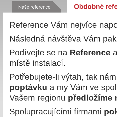
Obdobné ref
Naše reference
Reference Vám nejvíce nap
Následná návštěva Vám pa
Podívejte se na
Reference
a
místě instalací.
Potřebujete-li výtah, tak ná
poptávku
a my Vám ve spol
Vašem regionu
předložíme 
Spolupracujícími firmami
po