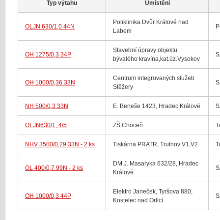
Typ výtahu
Umístění
Poliklinika Dvůr Králové nad
OLJN 630/1,0 44N
P
Labem
Stavební úpravy objektu
OH 1275/0,3 34P
S
bývalého kravína,kat.úz.Vysokov
Centrum integrovaných služeb
OH 1000/0,36 33N
S
Stěžery
NH 500/0,3 33N
E. Beneše 1423, Hradec Králové
S
OLJN630/1, 4/5
ZŠ Choceň
T
NHV 3500/0,29 33N - 2 ks
Tiskárna PRATR, Trutnov V1,V2
T
DM J. Masaryka 632/28, Hradec
OL 400/0,7 99N - 2 ks
S
Králové
Elektro Janeček, Tyršova 880,
OH 1000/0,3 44P
S
Kostelec nad Orlicí