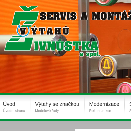
Úvod
Výtahy se značkou
Modernizace
Úvodní strana
Modelové řady
Rekonstrukce
S