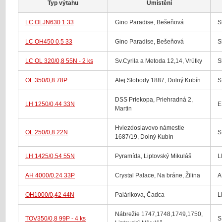
Typ výtahu
Umístění
LC OLJN630 1 33
Gino Paradise, Bešeňová
Sl
LC OH450 0,5 33
Gino Paradise, Bešeňová
Sl
LC OL 320/0,8 55N - 2 ks
Sv.Cyrila a Metoda 12,14, Vrútky
Sl
OL 350/0,8 78P
Alej Slobody 1887, Dolný Kubín
S
DSS Priekopa, Priehradná 2,
LH 1250/0,44 33N
E
Martin
Hviezdoslavovo námestie
OL 250/0,8 22N
S
1687/19, Dolný Kubín
LH 1425/0,54 55N
Pyramída, Liptovský Mikuláš
L
AH 4000/0,24 33P
Crystal Palace, Na bráne, Žilina
A
OH1000/0,42 44N
Palárikova, Čadca
L
Nábrežie 1747,1748,1749,1750,
TOV350/0,8 99P - 4 ks
S