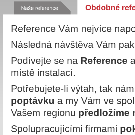
Obdobné ref
Naše reference
Reference Vám nejvíce nap
Následná návštěva Vám pa
Podívejte se na
Reference
a
místě instalací.
Potřebujete-li výtah, tak ná
poptávku
a my Vám ve spol
Vašem regionu
předložíme 
Spolupracujícími firmami
po