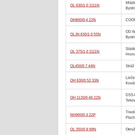
Mláde
OL 630/1,0 1111N
Bystr
OH800/0,4 22N
COOP
OD W
OLJN 630/1,0 55N
Bystr
Sládk
OL 375/1,0 1111N
Hron
OL450/0,7 44N
Stráž
Lieče
OH 630/0,52 33N
Ková
DSS 
OH 1120/0,46 22N
Tekov
Tried
NH900/0,3 22P
Plach
OL 350/0,8 99N
Okruž