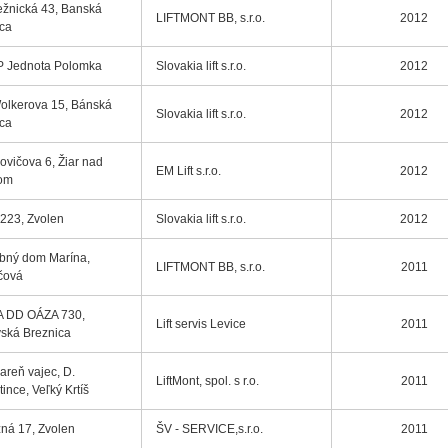
žnická 43, Banská
LIFTMONT BB, s.r.o.
2012
ica
 Jednota Polomka
Slovakia lift s.r.o.
2012
olkerova 15, Bánská
Slovakia lift s.r.o.
2012
ica
ovičova 6, Žiar nad
EM Lift s.r.o.
2012
om
 223, Zvolen
Slovakia lift s.r.o.
2012
bný dom Marína,
LIFTMONT BB, s.r.o.
2011
čová
A DD OÁZA 730,
Lift servis Levice
2011
ská Breznica
iareň vajec, D.
LiftMont, spol. s r.o.
2011
tince, Veľký Krtíš
ná 17, Zvolen
ŠV - SERVICE,s.r.o.
2011