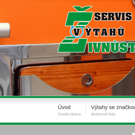
Úvod
Výtahy se značko
Úvodní strana
Modelové řady