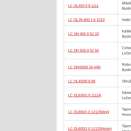
Mládě
LC OL450 0,8 1111
Bystr
LC OLJN 800 1,6 1010
Hotel
Kašti
LC OH 450 0,52 33
Bystr
Cinto
LC OH 500 0,52 55
Luče
Robot
LC OH400/0,34 44N
Bystr
LC OL450/0,8 99
Okruž
Námes
LC OL630/1,0 1111N
Luče
Tajov
LC OL800/1,0 1212N/levý
Hron
Tajov
LC OL800/1,0 1212N/pravý