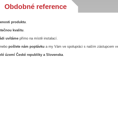
Obdobné reference
řenosti produktu
.
tečnou kvalitu
.
ádi uvítáme
přímo na místě instalací.
nebo
pošlete nám poptávku
a my Vám ve spolupráci s naším zástupcem v
lé území České republiky a Slovenska
.