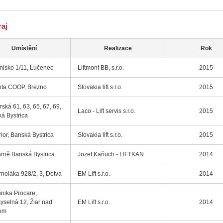
aj
Umístění
Realizace
Rok
isko 1/11, Lučenec
Liftmont BB, s.r.o.
2015
ota COOP, Brezno
Slovakia lift s.r.o.
2015
ská 61, 63, 65, 67, 69,
Laco - Lift servis s.r.o.
2015
á Bystrica
ior, Banská Bystrica
Slovakia lift s.r.o.
2015
arně Banská Bystrica
Jozef Kaňuch - LIFTKAN
2014
rnoláka 928/2, 3, Detva
EM Lift s.r.o.
2014
linika Procare,
yselná 12, Žiar nad
EM Lift s.r.o.
2014
om