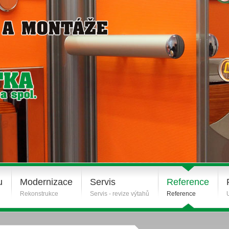
u
Modernizace
Servis
Reference
Rekonstrukce
Servis - revize výtahů
Reference