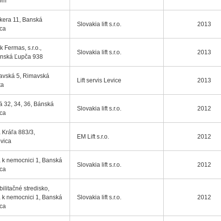
om
kkera 11, Banská
Slovakia lift s.r.o.
2013
ica
k Fermas, s.r.o.,
Slovakia lift s.r.o.
2013
enská Ľupča 938
avská 5, Rimavská
Lift servis Levice
2013
ta
á 32, 34, 36, Bánská
Slovakia lift s.r.o.
2012
ica
 Kráľa 883/3,
EM Lift s.r.o.
2012
vica
 k nemocnici 1, Banská
Slovakia lift s.r.o.
2012
ica
ilitačné stredisko,
 k nemocnici 1, Banská
Slovakia lift s.r.o.
2012
ica