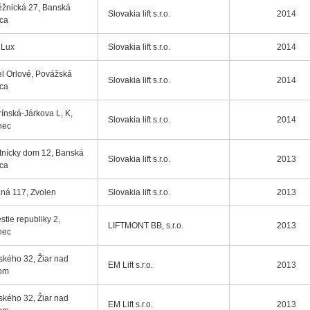
žnická 27, Banská
Slovakia lift s.r.o.
2014
ica
 Lux
Slovakia lift s.r.o.
2014
el Orlové, Povážská
Slovakia lift s.r.o.
2014
ica
rínská-Járkova L, K,
Slovakia lift s.r.o.
2014
nec
nícky dom 12, Banská
Slovakia lift s.r.o.
2013
ica
ná 117, Zvolen
Slovakia lift s.r.o.
2013
tie republiky 2,
LIFTMONT BB, s.r.o.
2013
nec
ského 32, Žiar nad
EM Lift s.r.o.
2013
om
ského 32, Žiar nad
EM Lift s.r.o.
2013