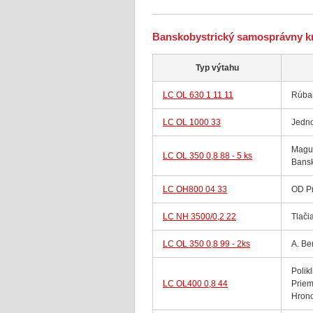
Banskobystrický samosprávny kr
Typ výtahu
LC OL 630 1 11 11
Rúban
LC OL 1000 33
Jedn
Magur
LC OL 350 0,8 88 - 5 ks
Bansk
LC OH800 04 33
OD Pr
LC NH 3500/0,2 22
Tlači
LC OL 350 0,8 99 - 2ks
A. Be
Polik
LC OL400 0,8 44
Priem
Hron