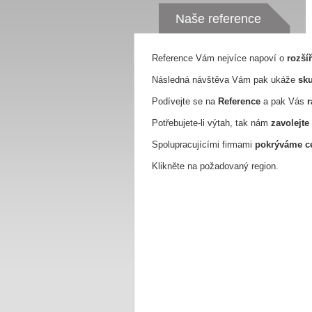
Naše reference
Reference Vám nejvíce napoví o
rozší
Následná návštěva Vám pak ukáže
sku
Podívejte se na
Reference
a pak Vás
r
Potřebujete-li výtah, tak nám
zavolejte
Spolupracujícími firmami
pokrýváme ce
Klikněte na požadovaný region.