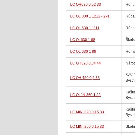
LC OH630 0,52 33
Hont
LC OL 800 1 1212 - 2ks
Rúban
LC OL 630 1 1111
Rúban
LC OL630 1 88
Škols
LC OL 630 1 88
Horná
LC OH320 0,34 44
Národ
SAV 
LC OH 450 0,5 33
Bystr
Kašti
LC OLJN 360 1 33
Bystr
Kašti
LC MINI 320 0,15 33
Bystr
LC MINI 250 0,15 33
Skeln