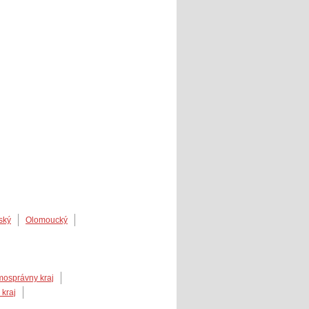
ský
Olomoucký
mosprávny kraj
 kraj