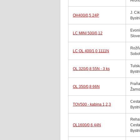
Hron
J. Ci
OH400/0,5 24P
Bystr
Evoni
LC MINI 500/0,12
Slov
Rožň
LC OL 400/1,0 1111N
Sobo
Tulsk
OL 320/0,8 55N - 3 ks
Bystr
Fraňa
OL 350/0,8 66N
Žarno
Cesta
TOV500 - kabina 1,2,3
Bystr
Rehab
OL1600/0,6 44N
Cesta
Bystr