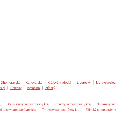
Jihomoravský
Karlovarský
Královéhradecký
Liberecký
Moravskoslez
eský
Ústecký
Vysočina
Zlínský
j
Bratislavský samosprávny kraj
Košický samosprávny kraj
Nitriansky sa
čiansky samosprávny kraj
Trnavský samosprávny kraj
Žilinský samosprávny