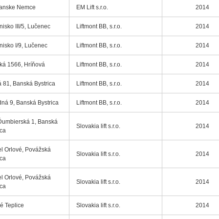
ianske Nemce
EM Lift s.r.o.
2014
isko III/5, Lučenec
Liftmont BB, s.r.o.
2014
isko I/9, Lučenec
Liftmont BB, s.r.o.
2014
ká 1566, Hríňová
Liftmont BB, s.r.o.
2014
 81, Banská Bystrica
Liftmont BB, s.r.o.
2014
ná 9, Banská Bystrica
Liftmont BB, s.r.o.
2014
Ďumbierská 1, Banská
Slovakia lift s.r.o.
2014
ica
el Orlové, Povážská
Slovakia lift s.r.o.
2014
ica
el Orlové, Povážská
Slovakia lift s.r.o.
2014
ica
é Teplice
Slovakia lift s.r.o.
2014