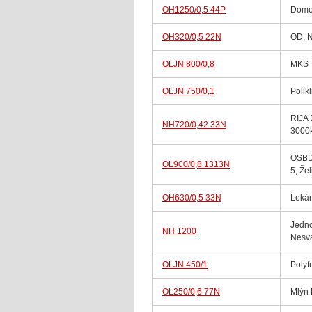
OH1250/0,5 44P
Domo
OH320/0,5 22N
OD, N
OLJN 800/0,8
MKS 
OLJN 750/0,1
Polikl
RIJA 
NH720/0,42 33N
3000
OSBD
OL900/0,8 1313N
5, Že
OH630/0,5 33N
Lekár
Jedn
NH 1200
Nesv
OLJN 450/1
Polyf
OL250/0,6 77N
Mlýn