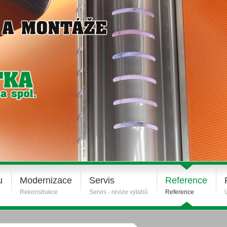
u
Modernizace
Servis
Reference
Rekonstrukce
Servis - revize výtahů
Reference