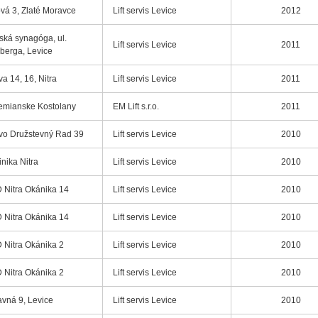
vá 3, Zlaté Moravce
Lift servis Levice
2012
ská synagóga, ul.
Lift servis Levice
2011
nberga, Levice
va 14, 16, Nitra
Lift servis Levice
2011
emianske Kostolany
EM Lift s.r.o.
2011
vo Družstevný Rad 39
Lift servis Levice
2010
inika Nitra
Lift servis Levice
2010
Nitra Okánika 14
Lift servis Levice
2010
Nitra Okánika 14
Lift servis Levice
2010
Nitra Okánika 2
Lift servis Levice
2010
Nitra Okánika 2
Lift servis Levice
2010
vná 9, Levice
Lift servis Levice
2010