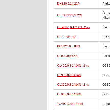
DH320 0,14 22P
Parko
Židov
OLJN 630/1,0 22N
Kitte
OL 400/1,0 1212N - 2 ks
Štúro
OH 1125/0,42
DD Z
BOV320/0,5 88N
Štúro
OL900/0,8 55N
Polikl
OL400/0,8 1414N - 2 ks
OSBD 
OL900/0,8 1414N
OSBD 
OL320/0,8 1414N - 2 ks
OSBD 
OL900/0,8 1414N
OSBD 
TOV900/0,8 1414N
Dopra