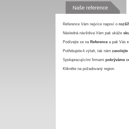
Naše reference
Reference Vám nejvíce napoví o
rozší
Následná návštěva Vám pak ukáže
sku
Podívejte se na
Reference
a pak Vás
r
Potřebujete-li výtah, tak nám
zavolejte
Spolupracujícími firmami
pokrýváme ce
Klikněte na požadovaný region.