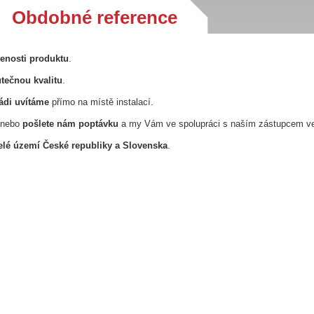
Obdobné reference
řenosti produktu
.
tečnou kvalitu
.
ádi uvítáme
přímo na místě instalací.
nebo
pošlete nám poptávku
a my Vám ve spolupráci s naším zástupcem v
lé území České republiky a Slovenska
.