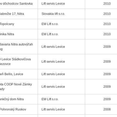
v dôchodcov Santovka
Lift servis Levice
2010
abrežie 17, Nitra
Slovakia lift s.r.o.
2010
Topolcany
EM Lift s.r.o.
2010
inika Nitra
EM Lift s.r.o.
2010
Bavaria Nitra autovýťah
Lift servis Levice
2009
kg
 Levice Sládkovičova
Lift servis Levice
2009
liezovce
eň Bellis, Levice
Lift servis Levice
2009
ota COOP Nové Zámky
Lift servis Levice
2009
ady
unkčný dom Nitra
EM Lift s.r.o.
2009
 Pohronský Ruskov
Lift servis Levice
2008