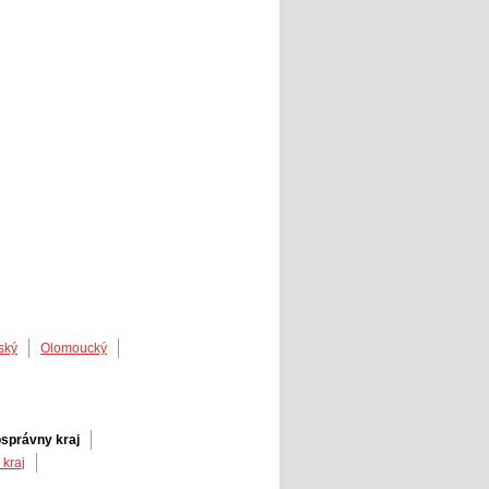
ský
Olomoucký
správny kraj
 kraj