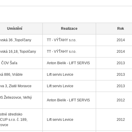
Umístění
Realizace
Rok
vská 36 ,Topoľčany
TT - VÝŤAHY s.r.o.
2014
vská 16,18, Topolčany
TT - VÝŤAHY s.r.o.
2014
o ČOV Šaľa
Anton Bielik - LIFT SERVIS
2013
ká 886, Vráble
Lift servis Levice
2013
va 3, Zlaté Moravce
Lift servis Levice
2013
 Želiezovce, Veľký
Anton Bielik - LIFT SERVIS
2012
otné stredisko
CUP s.r.o. č. 189,
Lift servis Levice
2012
zovce