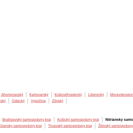
Jihomoravský
Karlovarský
Královéhradecký
Liberecký
Moravskoslez
eský
Ústecký
Vysočina
Zlínský
Bratislavský samosprávny kraj
Košický samosprávny kraj
Nitriansky samo
čiansky samosprávny kraj
Trnavský samosprávny kraj
Žilinský samosprávny