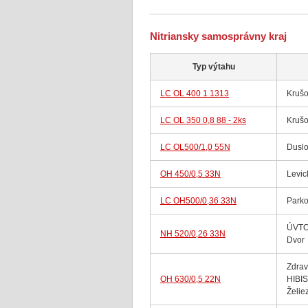
Nitriansky samosprávny kraj
Typ výtahu
LC OL 400 1 1313
Krušo
LC OL 350 0,8 88 - 2ks
Krušo
LC OL500/1,0 55N
Dusl
OH 450/0,5 33N
Levic
LC OH500/0,36 33N
Parko
ÚVTOS
NH 520/0,26 33N
Dvor
Zdrav
OH 630/0,5 22N
HIBIS
Želie