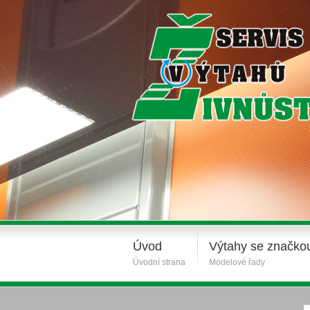
Úvod
Výtahy se značko
Úvodní strana
Modelové řady