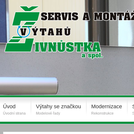
Úvod
Výtahy se značkou
Modernizace
Úvodní strana
Modelové řady
Rekonstrukce
S