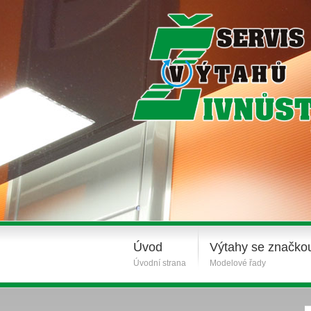
Úvod
Výtahy se značko
Úvodní strana
Modelové řady