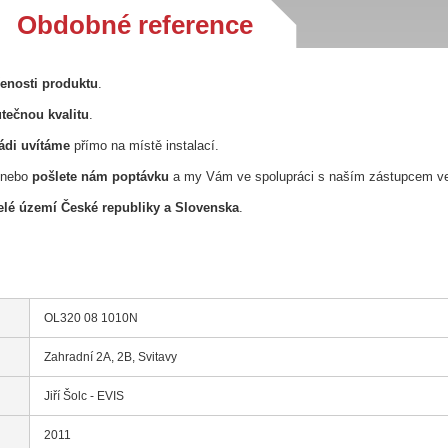
Obdobné reference
řenosti produktu
.
tečnou kvalitu
.
ádi uvítáme
přímo na místě instalací.
nebo
pošlete nám poptávku
a my Vám ve spolupráci s naším zástupcem v
lé území České republiky a Slovenska
.
OL320 08 1010N
Zahradní 2A, 2B, Svitavy
Jiří Šolc - EVIS
2011