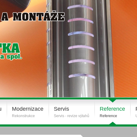
u
Modernizace
Servis
Reference
Rekonstrukce
Servis - revize výtahů
Reference