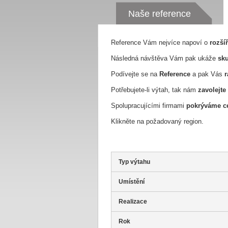
Naše reference
Reference Vám nejvíce napoví o
rozší
Následná návštěva Vám pak ukáže
sku
Podívejte se na
Reference
a pak Vás
r
Potřebujete-li výtah, tak nám
zavolejte
Spolupracujícími firmami
pokrýváme ce
Klikněte na požadovaný region.
Typ výtahu
Umístění
Realizace
Rok