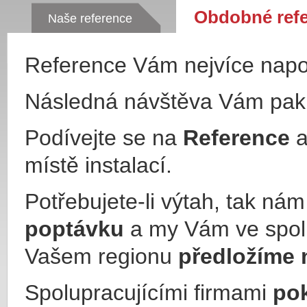
Obdobné ref
Naše reference
Reference Vám nejvíce nap
Následná návštěva Vám pa
Podívejte se na
Reference
a
místě instalací.
Potřebujete-li výtah, tak ná
poptávku
a my Vám ve spol
Vašem regionu
předložíme 
Spolupracujícími firmami
po