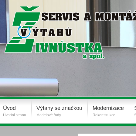
Úvod
Výtahy se značkou
Modernizace
Úvodní strana
Modelové řady
Rekonstrukce
S