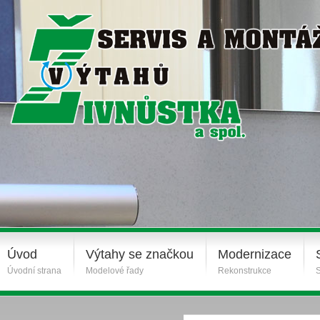
Úvod
Výtahy se značkou
Modernizace
Úvodní strana
Modelové řady
Rekonstrukce
S