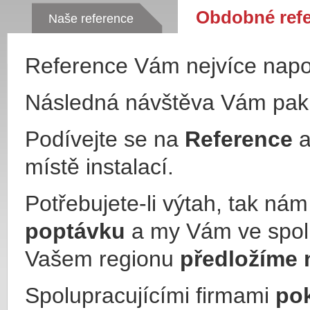
Obdobné ref
Naše reference
Reference Vám nejvíce nap
Následná návštěva Vám pa
Podívejte se na
Reference
a
místě instalací.
Potřebujete-li výtah, tak ná
poptávku
a my Vám ve spol
Vašem regionu
předložíme 
Spolupracujícími firmami
po