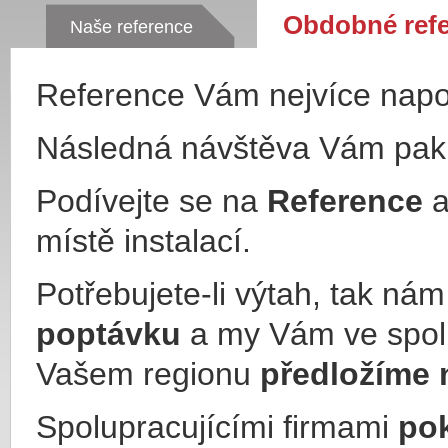
Obdobné ref
Naše reference
Reference Vám nejvíce nap
Následná návštěva Vám pa
Podívejte se na
Reference
a
místě instalací.
Potřebujete-li výtah, tak ná
poptávku
a my Vám ve spol
Vašem regionu
předložíme 
Spolupracujícími firmami
po