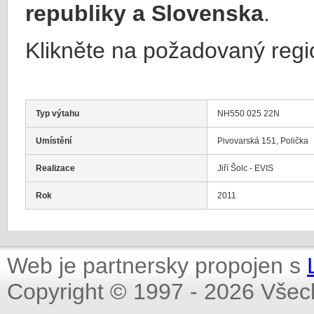
republiky a Slovenska
.
Klikněte na požadovaný regi
Typ výtahu
NH550 025 22N
Umístění
Pivovarská 151, Polička
Realizace
Jiří Šolc - EVIS
Rok
2011
Web je partnersky propojen s
Copyright © 1997 - 2026 Všec