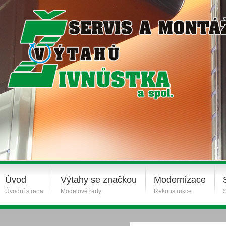
Úvod
Výtahy se značkou
Modernizace
Úvodní strana
Modelové řady
Rekonstrukce
S