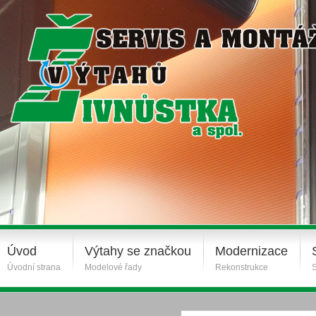
Úvod
Výtahy se značkou
Modernizace
Úvodní strana
Modelové řady
Rekonstrukce
S