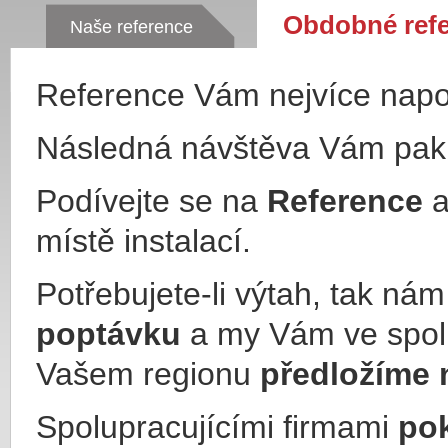
Obdobné ref
Naše reference
Reference Vám nejvíce nap
Následná návštěva Vám pa
Podívejte se na
Reference
a
místě instalací.
Potřebujete-li výtah, tak ná
poptávku
a my Vám ve spol
Vašem regionu
předložíme 
Spolupracujícími firmami
po