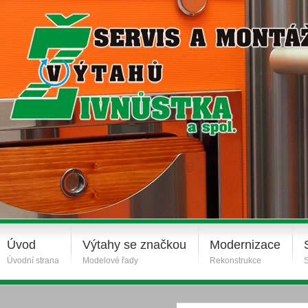
Úvod
Výtahy se značkou
Modernizace
Úvodní strana
Modelové řady
Rekonstrukce
S