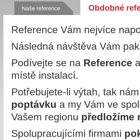
Obdobné ref
Naše reference
Reference Vám nejvíce nap
Následná návštěva Vám pa
Podívejte se na
Reference
a
místě instalací.
Potřebujete-li výtah, tak ná
poptávku
a my Vám ve spol
Vašem regionu
předložíme 
Spolupracujícími firmami
po