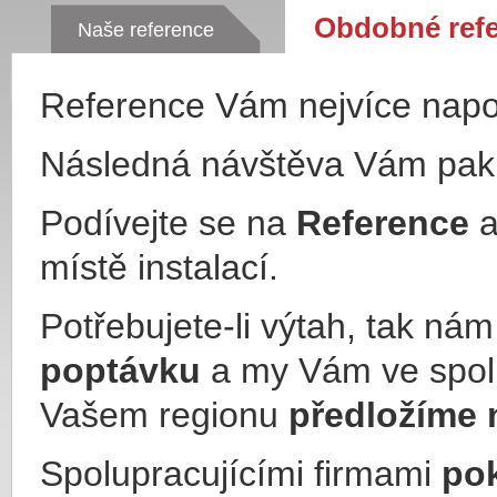
Obdobné ref
Naše reference
Reference Vám nejvíce nap
Následná návštěva Vám pa
Podívejte se na
Reference
a
místě instalací.
Potřebujete-li výtah, tak ná
poptávku
a my Vám ve spol
Vašem regionu
předložíme 
Spolupracujícími firmami
po