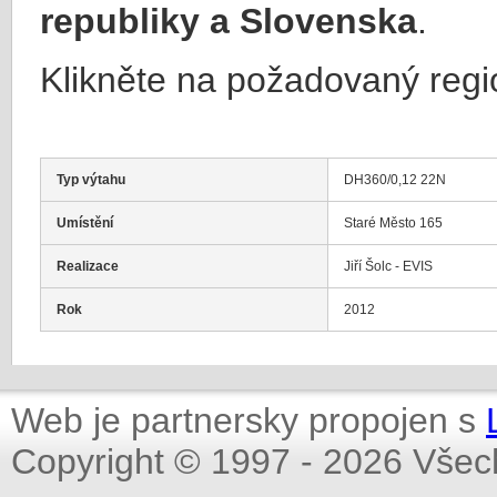
republiky a Slovenska
.
Klikněte na požadovaný regi
Typ výtahu
DH360/0,12 22N
Umístění
Staré Město 165
Realizace
Jiří Šolc - EVIS
Rok
2012
Web je partnersky propojen s
Copyright © 1997 - 2026 Všec