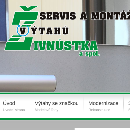
Úvod
Výtahy se značkou
Modernizace
Úvodní strana
Modelové řady
Rekonstrukce
S