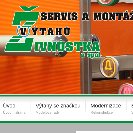
Úvod
Výtahy se značkou
Modernizace
Úvodní strana
Modelové řady
Rekonstrukce
S