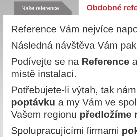
Obdobné ref
Naše reference
Reference Vám nejvíce nap
Následná návštěva Vám pa
Podívejte se na
Reference
a
místě instalací.
Potřebujete-li výtah, tak ná
poptávku
a my Vám ve spol
Vašem regionu
předložíme 
Spolupracujícími firmami
po