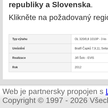
republiky a Slovenska
.
Klikněte na požadovaný regi
Typ výtahu
OL 320/0,8 1010P - 3 ks
Umístění
Bratří Čapků 7,9,11, Svit
Realizace
Jiří Šolc - EVIS
Rok
2012
Web je partnersky propojen s
Copyright © 1997 - 2026 Všec