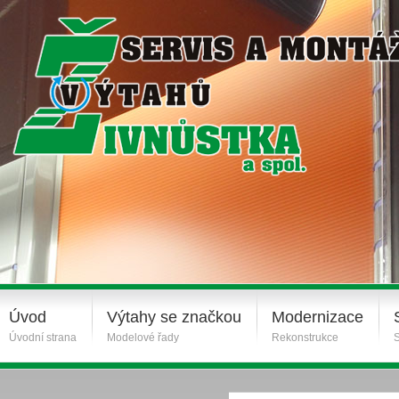
Úvod
Výtahy se značkou
Modernizace
Úvodní strana
Modelové řady
Rekonstrukce
S