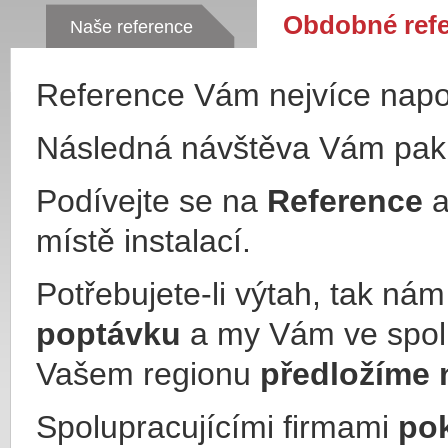
Obdobné ref
Naše reference
Reference Vám nejvíce nap
Následná návštěva Vám pa
Podívejte se na
Reference
a
místě instalací.
Potřebujete-li výtah, tak ná
poptávku
a my Vám ve spol
Vašem regionu
předložíme 
Spolupracujícími firmami
po