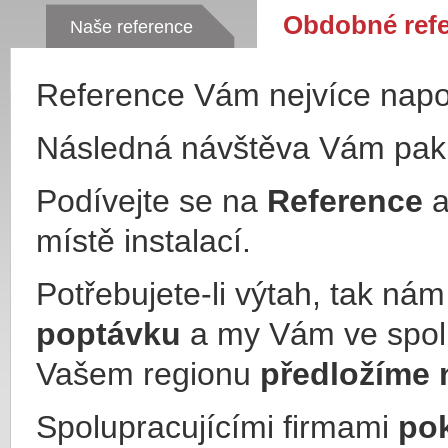
Obdobné ref
Naše reference
Reference Vám nejvíce nap
Následná návštěva Vám pa
Podívejte se na
Reference
a
místě instalací.
Potřebujete-li výtah, tak ná
poptávku
a my Vám ve spol
Vašem regionu
předložíme 
Spolupracujícími firmami
po