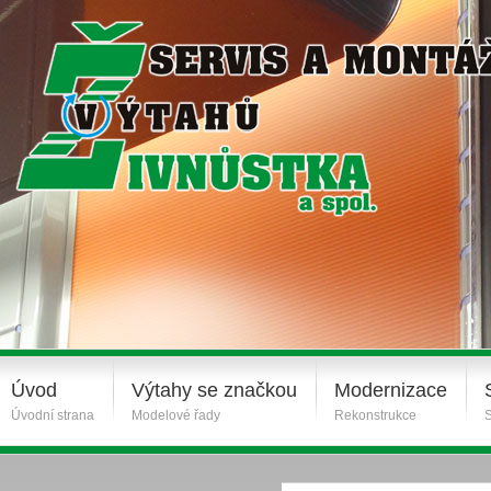
Úvod
Výtahy se značkou
Modernizace
Úvodní strana
Modelové řady
Rekonstrukce
S