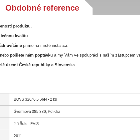
Obdobné reference
řenosti produktu
.
tečnou kvalitu
.
ádi uvítáme
přímo na místě instalací.
nebo
pošlete nám poptávku
a my Vám ve spolupráci s naším zástupcem v
lé území České republiky a Slovenska
.
BOVS 320/ 0,5 66N - 2 ks
Švermova 385,386, Polička
Jiří Šolc - EVIS
2011