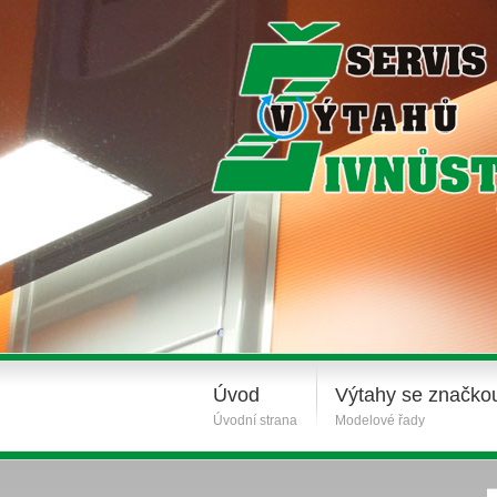
Úvod
Výtahy se značko
Úvodní strana
Modelové řady