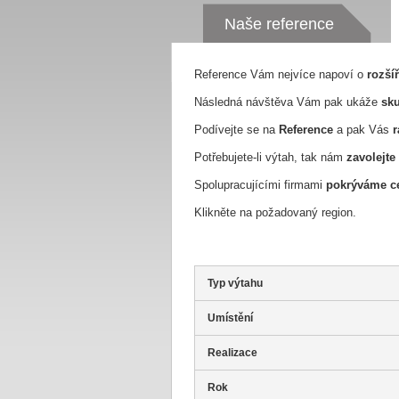
Naše reference
Reference Vám nejvíce napoví o
rozší
Následná návštěva Vám pak ukáže
sku
Podívejte se na
Reference
a pak Vás
r
Potřebujete-li výtah, tak nám
zavolejte
Spolupracujícími firmami
pokrýváme ce
Klikněte na požadovaný region.
Typ výtahu
Umístění
Realizace
Rok