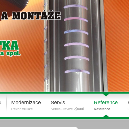
u
Modernizace
Servis
Reference
Rekonstrukce
Servis - revize výtahů
Reference