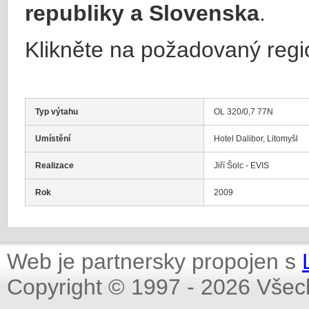
republiky a Slovenska
.
Klikněte na požadovaný regi
Typ výtahu
OL 320/0,7 77N
Umístění
Hotel Dalibor, Litomyšl
Realizace
Jiří Šolc - EVIS
Rok
2009
Web je partnersky propojen s
Copyright © 1997 - 2026 Všec