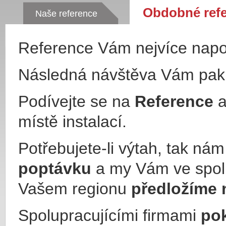
Obdobné ref
Naše reference
Reference Vám nejvíce nap
Následná návštěva Vám pa
Podívejte se na
Reference
a
místě instalací.
Potřebujete-li výtah, tak ná
poptávku
a my Vám ve spol
Vašem regionu
předložíme 
Spolupracujícími firmami
po