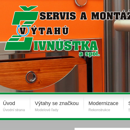
Úvod
Výtahy se značkou
Modernizace
Úvodní strana
Modelové řady
Rekonstrukce
S