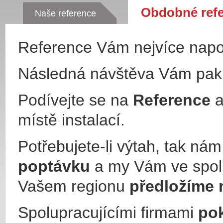
Obdobné ref
Naše reference
Reference Vám nejvíce nap
Následná návštěva Vám pa
Podívejte se na
Reference
a
místě instalací.
Potřebujete-li výtah, tak ná
poptávku
a my Vám ve spol
Vašem regionu
předložíme 
Spolupracujícími firmami
po