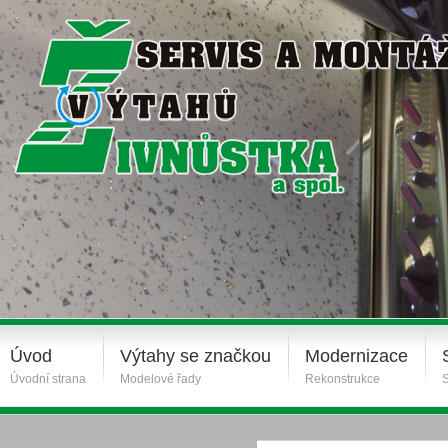
Úvod
Výtahy se značkou
Modernizace
Úvodní strana
Modelové řady
Rekonstrukce
S