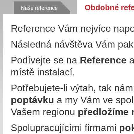
Obdobné ref
Naše reference
Reference Vám nejvíce nap
Následná návštěva Vám pa
Podívejte se na
Reference
a
místě instalací.
Potřebujete-li výtah, tak ná
poptávku
a my Vám ve spol
Vašem regionu
předložíme 
Spolupracujícími firmami
po