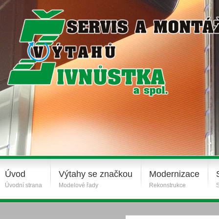
Úvod
Výtahy se značkou
Modernizace
Úvodní strana
Modelové řady
Rekonstrukce
S