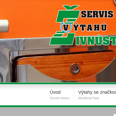
Úvod
Výtahy se značko
Úvodní strana
Modelové řady