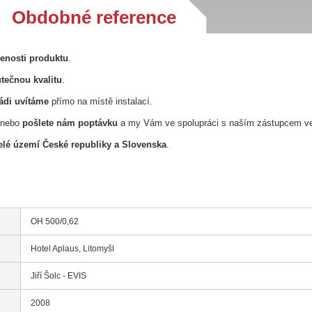
Obdobné reference
řenosti produktu
.
tečnou kvalitu
.
ádi uvítáme
přímo na místě instalací.
nebo
pošlete nám poptávku
a my Vám ve spolupráci s naším zástupcem v
lé území České republiky a Slovenska
.
OH 500/0,62
Hotel Aplaus, Litomyšl
Jiří Šolc - EVIS
2008