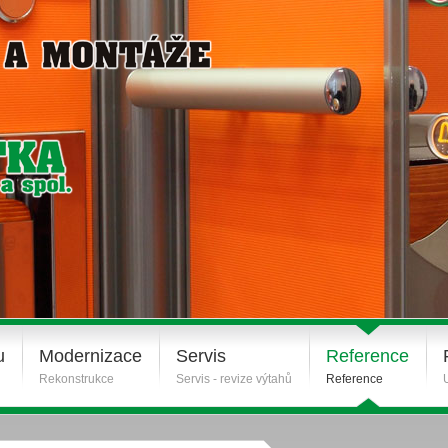
u
Modernizace
Servis
Reference
Rekonstrukce
Servis - revize výtahů
Reference