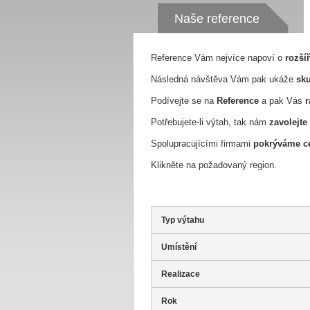
Naše reference
Reference Vám nejvíce napoví o
rozší
Následná návštěva Vám pak ukáže
sku
Podívejte se na
Reference
a pak Vás
r
Potřebujete-li výtah, tak nám
zavolejte
Spolupracujícími firmami
pokrýváme ce
Klikněte na požadovaný region.
Typ výtahu
Umístění
Realizace
Rok