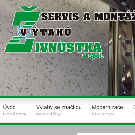
Úvod
Výtahy se značkou
Modernizace
Úvodní strana
Modelové řady
Rekonstrukce
S