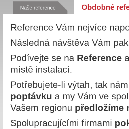
Obdobné ref
Naše reference
Reference Vám nejvíce nap
Následná návštěva Vám pa
Podívejte se na
Reference
a
místě instalací.
Potřebujete-li výtah, tak ná
poptávku
a my Vám ve spol
Vašem regionu
předložíme 
Spolupracujícími firmami
po