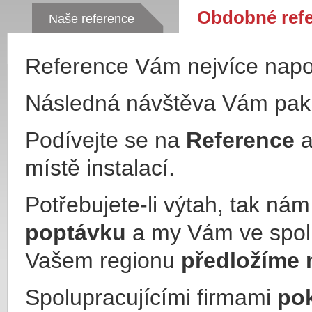
Obdobné ref
Naše reference
Reference Vám nejvíce nap
Následná návštěva Vám pa
Podívejte se na
Reference
a
místě instalací.
Potřebujete-li výtah, tak ná
poptávku
a my Vám ve spol
Vašem regionu
předložíme 
Spolupracujícími firmami
po