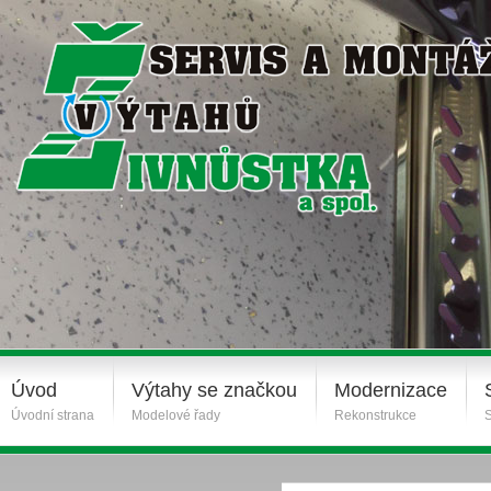
Úvod
Výtahy se značkou
Modernizace
Úvodní strana
Modelové řady
Rekonstrukce
S