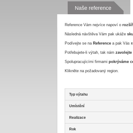
Naše reference
Reference Vám nejvíce napoví o
rozší
Následná návštěva Vám pak ukáže
sku
Podívejte se na
Reference
a pak Vás
r
Potřebujete-li výtah, tak nám
zavolejte
Spolupracujícími firmami
pokrýváme ce
Klikněte na požadovaný region.
Typ výtahu
Umístění
Realizace
Rok