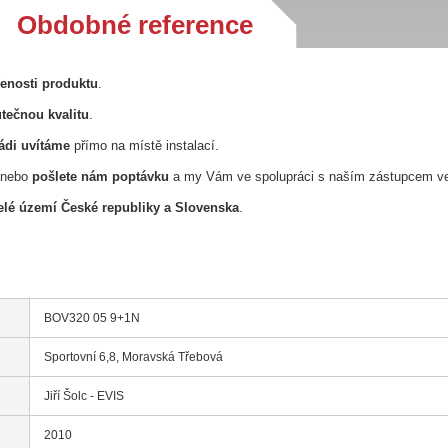
Obdobné reference
řenosti produktu
.
tečnou kvalitu
.
ádi uvítáme
přímo na místě instalací.
nebo
pošlete nám poptávku
a my Vám ve spolupráci s naším zástupcem v
lé území České republiky a Slovenska
.
BOV320 05 9+1N
Sportovní 6,8, Moravská Třebová
Jiří Šolc - EVIS
2010