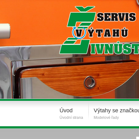
Úvod
Výtahy se značko
Úvodní strana
Modelové řady