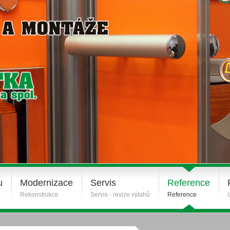
u
Modernizace
Servis
Reference
Rekonstrukce
Servis - revize výtahů
Reference