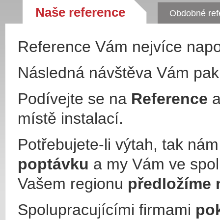
Naše reference
Obdobné ref
Reference Vám nejvíce nap
Následná návštěva Vám pa
Podívejte se na
Reference
a
místě instalací.
Potřebujete-li výtah, tak ná
poptávku
a my Vám ve spol
Vašem regionu
předložíme 
Spolupracujícími firmami
po