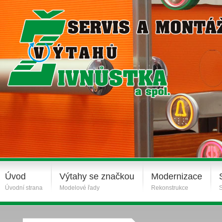
Úvod
Výtahy se značkou
Modernizace
Úvodní strana
Modelové řady
Rekonstrukce
S