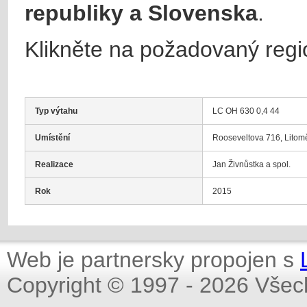
republiky a Slovenska
.
Klikněte na požadovaný regi
Typ výtahu
LC OH 630 0,4 44
Umístění
Rooseveltova 716, Litom
Realizace
Jan Živnůstka a spol.
Rok
2015
Web je partnersky propojen s
Copyright © 1997 - 2026 Všec