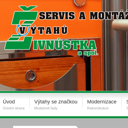
Úvod
Výtahy se značkou
Modernizace
Úvodní strana
Modelové řady
Rekonstrukce
S