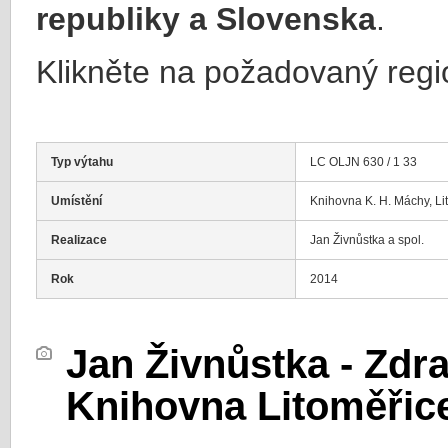
republiky a Slovenska
.
Klikněte na požadovaný regi
Typ výtahu
LC OLJN 630 / 1 33
Umístění
Knihovna K. H. Máchy, Li
Realizace
Jan Živnůstka a spol.
Rok
2014
Jan Živnůstka - Zdr
Knihovna Litoměřic