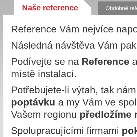
Naše reference
Obdobné ref
Reference Vám nejvíce nap
Následná návštěva Vám pa
Podívejte se na
Reference
a
místě instalací.
Potřebujete-li výtah, tak ná
poptávku
a my Vám ve spol
Vašem regionu
předložíme 
Spolupracujícími firmami
po