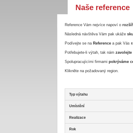
Naše reference
Reference Vám nejvíce napoví o
rozší
Následná návštěva Vám pak ukáže
sku
Podívejte se na
Reference
a pak Vás
r
Potřebujete-li výtah, tak nám
zavolejte
Spolupracujícími firmami
pokrýváme ce
Klikněte na požadovaný region.
Typ výtahu
Umístění
Realizace
Rok