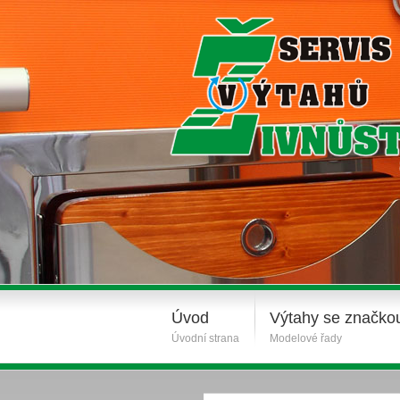
Úvod
Výtahy se značko
Úvodní strana
Modelové řady