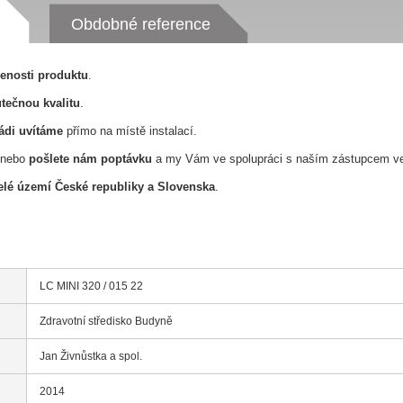
Obdobné reference
řenosti produktu
.
tečnou kvalitu
.
ádi uvítáme
přímo na místě instalací.
nebo
pošlete nám poptávku
a my Vám ve spolupráci s naším zástupcem v
lé území České republiky a Slovenska
.
LC MINI 320 / 015 22
Zdravotní středisko Budyně
Jan Živnůstka a spol.
2014