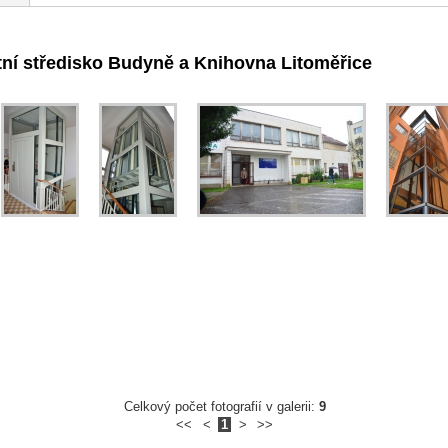
tní středisko Budyně a Knihovna Litoměřice
Celkový počet fotografií v galerii:
9
<<
<
1
>
>>