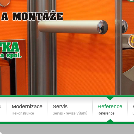
u
Modernizace
Servis
Reference
Rekonstrukce
Servis - revize výtahů
Reference