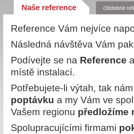
Naše reference
Obdobné ref
Reference Vám nejvíce nap
Následná návštěva Vám pa
Podívejte se na
Reference
a
místě instalací.
Potřebujete-li výtah, tak ná
poptávku
a my Vám ve spol
Vašem regionu
předložíme 
Spolupracujícími firmami
po