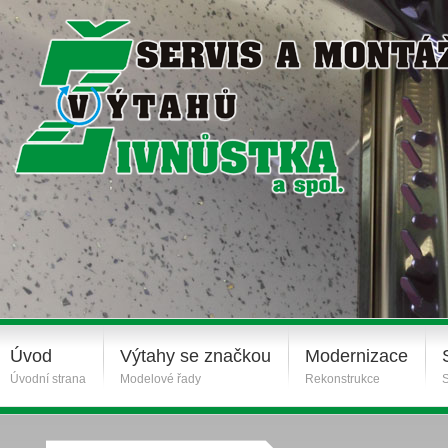
Úvod
Výtahy se značkou
Modernizace
Úvodní strana
Modelové řady
Rekonstrukce
S