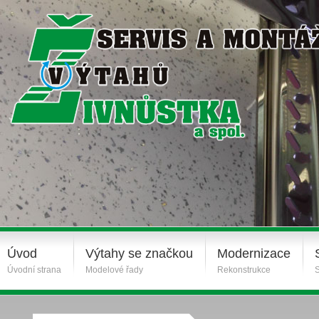
Úvod
Výtahy se značkou
Modernizace
Úvodní strana
Modelové řady
Rekonstrukce
S