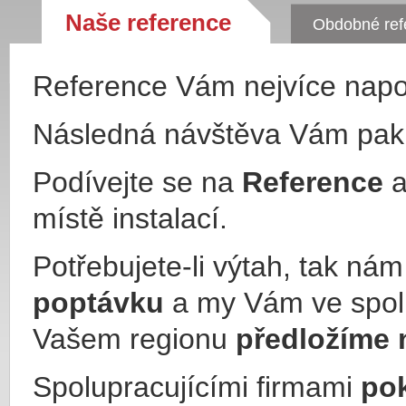
Naše reference
Obdobné ref
Reference Vám nejvíce nap
Následná návštěva Vám pa
Podívejte se na
Reference
a
místě instalací.
Potřebujete-li výtah, tak ná
poptávku
a my Vám ve spol
Vašem regionu
předložíme 
Spolupracujícími firmami
po