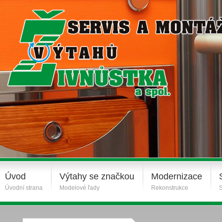
Úvod
Výtahy se značkou
Modernizace
Úvodní strana
Modelové řady
Rekonstrukce
S