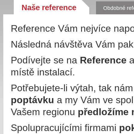
Naše reference
Obdobné ref
Reference Vám nejvíce nap
Následná návštěva Vám pa
Podívejte se na
Reference
a
místě instalací.
Potřebujete-li výtah, tak ná
poptávku
a my Vám ve spol
Vašem regionu
předložíme 
Spolupracujícími firmami
po