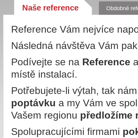
Naše reference
Obdobné ref
Reference Vám nejvíce nap
Následná návštěva Vám pa
Podívejte se na
Reference
a
místě instalací.
Potřebujete-li výtah, tak ná
poptávku
a my Vám ve spol
Vašem regionu
předložíme 
Spolupracujícími firmami
po