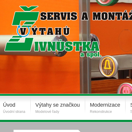
Úvod
Výtahy se značkou
Modernizace
Úvodní strana
Modelové řady
Rekonstrukce
S