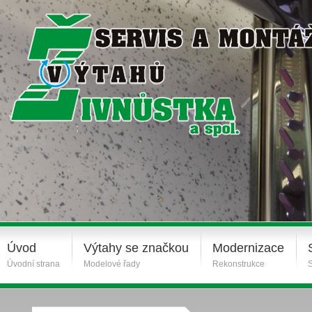
Úvod
Výtahy se značkou
Modernizace
Úvodní strana
Modelové řady
Rekonstrukce
S