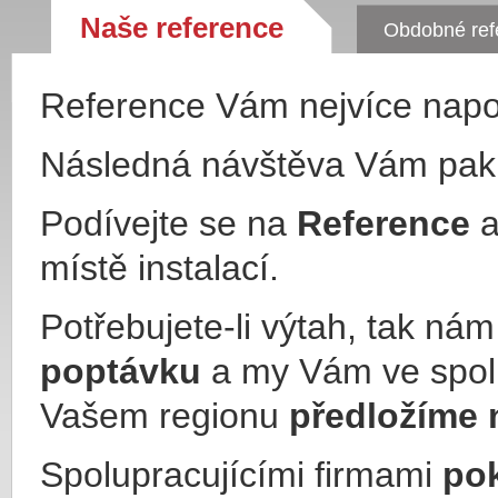
Naše reference
Obdobné ref
Reference Vám nejvíce nap
Následná návštěva Vám pa
Podívejte se na
Reference
a
místě instalací.
Potřebujete-li výtah, tak ná
poptávku
a my Vám ve spol
Vašem regionu
předložíme 
Spolupracujícími firmami
po