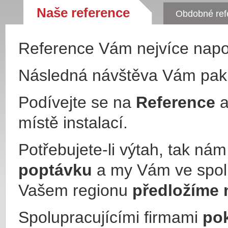
Naše reference
Obdobné ref
Reference Vám nejvíce nap
Následná návštěva Vám pa
Podívejte se na
Reference
a
místě instalací.
Potřebujete-li výtah, tak ná
poptávku
a my Vám ve spol
Vašem regionu
předložíme 
Spolupracujícími firmami
po