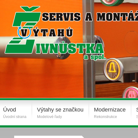
Úvod
Výtahy se značkou
Modernizace
Úvodní strana
Modelové řady
Rekonstrukce
S