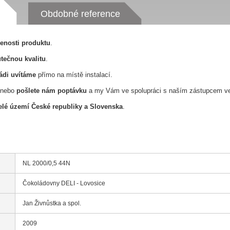
Obdobné reference
řenosti produktu
.
tečnou kvalitu
.
ádi uvítáme
přímo na místě instalací.
nebo
pošlete nám poptávku
a my Vám ve spolupráci s naším zástupcem v
lé území České republiky a Slovenska
.
NL 2000/0,5 44N
Čokoládovny DELI - Lovosice
Jan Živnůstka a spol.
2009