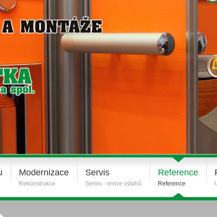
u
Modernizace
Servis
Reference
Rekonstrukce
Servis - revize výtahů
Reference