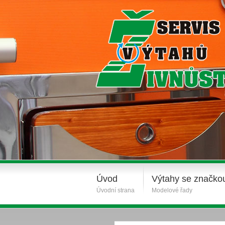
Úvod
Výtahy se značko
Úvodní strana
Modelové řady