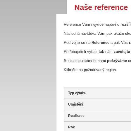
Naše reference
Reference Vám nejvíce napoví o
rozší
Následná návštěva Vám pak ukáže
sku
Podívejte se na
Reference
a pak Vás
r
Potřebujete-li výtah, tak nám
zavolejte
Spolupracujícími firmami
pokrýváme ce
Klikněte na požadovaný region.
Typ výtahu
Umístění
Realizace
Rok